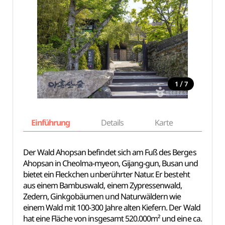
/
1
7
Einführung
Details
Karte
Empfe
Der Wald Ahopsan befindet sich am Fuß des Berges
Ahopsan in Cheolma-myeon, Gijang-gun, Busan und
bietet ein Fleckchen unberührter Natur. Er besteht
aus einem Bambuswald, einem Zypressenwald,
Zedern, Ginkgobäumen und Naturwäldern wie
einem Wald mit 100-300 Jahre alten Kiefern. Der Wald
hat eine Fläche von insgesamt 520.000m² und eine ca.