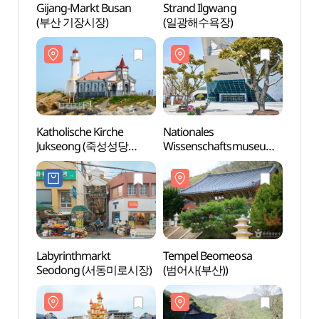
Gijang-Markt Busan
Strand Ilgwang
Stran
(부산 기장시장)
(일광해수욕장)
(일광
Katholische Kirche
Nationales
Natio
Jukseong (죽성성당
Wissenschaftsmuseum
Wiss
(드림세트장))
Busan (국립부산과학관)
Bus
Labyrinthmarkt
Tempel Beomeosa
Lotte
Seodong (서동미로시장)
(범어사(부산))
Busa
어드벤