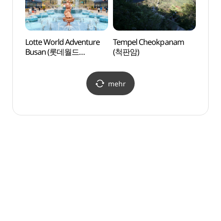
Lotte World Adventure
Tempel Cheokpanam
Wisse
Busan (롯데월드
(척판암)
Museu
어드벤처 부산)
Busa
mehr