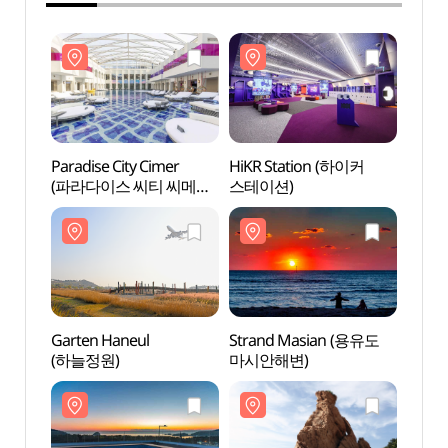
Paradise City Cimer
HiKR Station (하이커
Parad
(파라다이스 씨티 씨메르
스테이션)
(파라
(인천))
(인천)
Garten Haneul
Strand Masian (용유도
Garte
(하늘정원)
마시안해변)
(하늘