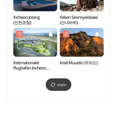
Incheon Jotang
Felsen Seonnyeobawi
Inche
(인천조탕)
(선녀바위)
(인천
Internationaler
Insel Muuido (무의도)
Intern
Flughafen Incheon
Flugh
Terminal 2 (인천국제공항
Term
제2여객터미널)
제2여
mehr