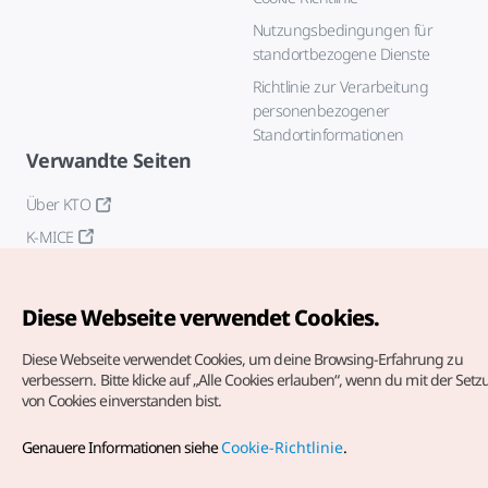
Nutzungsbedingungen für
standortbezogene Dienste
Richtlinie zur Verarbeitung
personenbezogener
Standortinformationen
Verwandte Seiten
Über KTO
K-MICE
Diese Webseite verwendet Cookies.
Diese Webseite verwendet Cookies, um deine Browsing-Erfahrung zu
verbessern.
Bitte klicke auf „Alle Cookies erlauben“, wenn du mit der Set
von Cookies einverstanden bist.
Copyrights (c) Korea Tourism Organization. Alle Rechte
vorbehalten.
Genauere Informationen siehe
Cookie-Richtlinie
.
Fehlermeldungen und Probleme mit der Webseite bitte an
die
offizielle E-Mail-Adresse