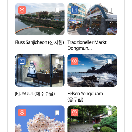
Fluss Sanjicheon (산지천)
Traditioneller Markt
Fluss
Dongmun
(동문재래시장)
JEJUSUUL (제주수울)
Felsen Yongduam
Sams
(용두암)
삼성혈