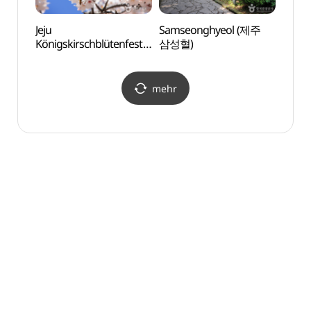
Jeju
Samseonghyeol (제주
Sarab
Königskirschblütenfestiv
삼성혈)
(사라
al (제주왕벚꽃축제)
mehr