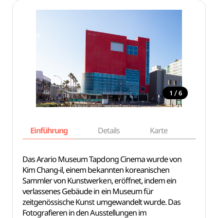
/
1
6
Einführung
Details
Karte
Empfe
Das Arario Museum Tapdong Cinema wurde von
Kim Chang-il, einem bekannten koreanischen
Sammler von Kunstwerken, eröffnet, indem ein
verlassenes Gebäude in ein Museum für
zeitgenössische Kunst umgewandelt wurde. Das
Fotografieren in den Ausstellungen im