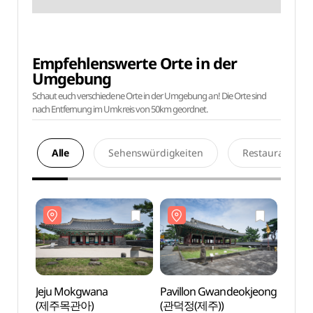
Empfehlenswerte Orte in der
Umgebung
Schaut euch verschiedene Orte in der Umgebung an! Die Orte sind
nach Entfernung im Umkreis von 50km geordnet.
Alle
Sehenswürdigkeiten
Restaurants
Jeju Mokgwana
Pavillon Gwandeokjeong
Jeju 
(제주목관아)
(관덕정(제주))
(제주