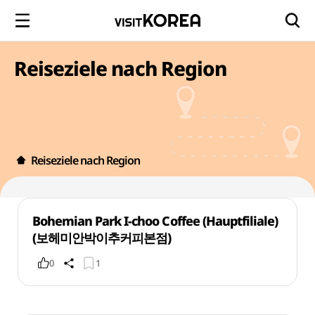
Reiseziele nach Region
Reiseziele nach Region
Bohemian Park I-choo Coffee (Hauptfiliale)
(보헤미안박이추커피본점)
0
1