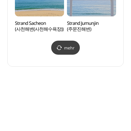
Strand Sacheon
Strand Jumunjin
Stran
(사천해변(사천해수욕장))
(주문진해변)
(향호
mehr