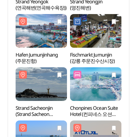
Strand Yeongok
Strand Yeongjin
Stran
(연곡해변(연곡해수욕장))
(영진해변)
(연곡
Hafen Jumunjinhang
Fischmarkt Jumunjin
Hafen
(주문진항)
(강릉 주문진수산시장)
(주문
Strand Sacheonjin
Chonpines Ocean Suite
Stran
(Strand Sacheon
Hotel (컨피네스 오션
(사천
Dwitbul) (사천진해변
스위트 호텔)
(사천뒷불해수욕장))