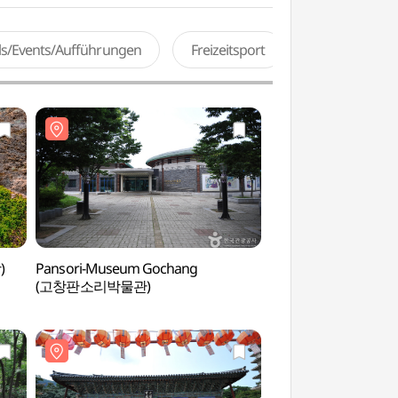
als/Events/Aufführungen
Freizeitsport
)
Pansori-Museum Gochang
Dolmenstätte Goch
(고창판소리박물관)
Weltkulturerbe]
[유네스코 세계문화유