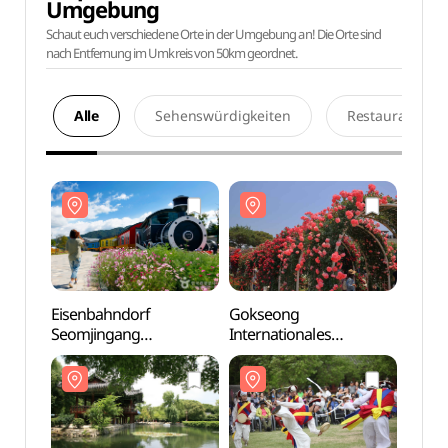
Umgebung
Schaut euch verschiedene Orte in der Umgebung an! Die Orte sind
nach Entfernung im Umkreis von 50km geordnet.
Alle
Sehenswürdigkeiten
Restaurants
Eisenbahndorf
Gokseong
Eisen
Seomjingang
Internationales
Seom
(섬진강기차마을)
Rosenfestival
(섬진
(곡성세계장미축제)