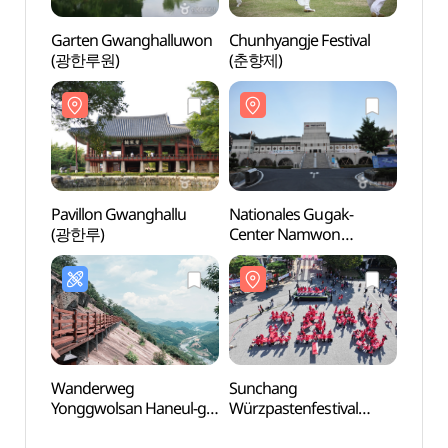
Garten Gwanghalluwon
Chunhyangje Festival
Pavil
(광한루원)
(춘향제)
(광한
Pavillon Gwanghallu
Nationales Gugak-
Würz
(광한루)
Center Namwon
Sunc
(국립민속국악원)
(순창
Wanderweg
Sunchang
Korne
Yonggwolsan Haneul-gil
Würzpastenfestival
(구례
(용궐산하늘길)
(순창장류축제)