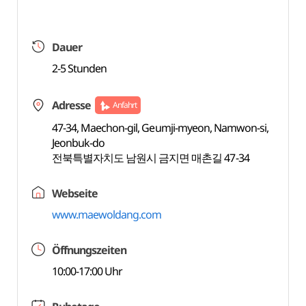
Dauer
2-5 Stunden
Adresse
Anfahrt
47-34, Maechon-gil, Geumji-myeon, Namwon-si,
Jeonbuk-do
전북특별자치도 남원시 금지면 매촌길 47-34
Webseite
www.maewoldang.com
Öffnungszeiten
10:00-17:00 Uhr