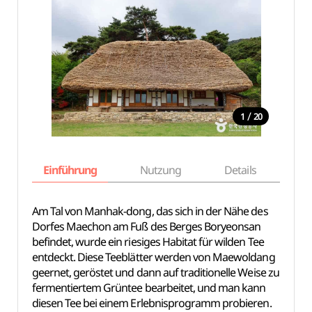
/
1
20
Einführung
Nutzung
Details
Ka
Am Tal von Manhak-dong, das sich in der Nähe des
Dorfes Maechon am Fuß des Berges Boryeonsan
befindet, wurde ein riesiges Habitat für wilden Tee
entdeckt. Diese Teeblätter werden von Maewoldang
geernet, geröstet und dann auf traditionelle Weise zu
fermentiertem Grüntee bearbeitet, und man kann
diesen Tee bei einem Erlebnisprogramm probieren.