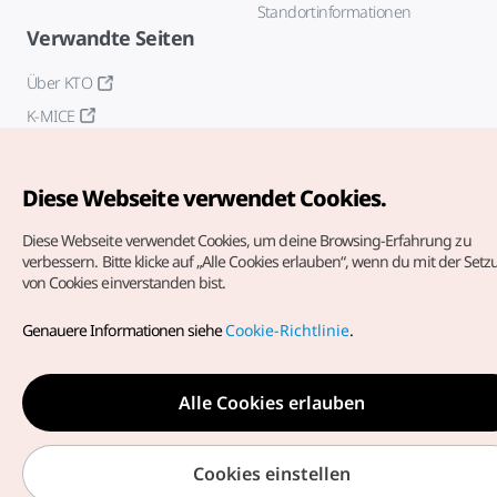
Standortinformationen
Verwandte Seiten
Über KTO
K-MICE
Diese Webseite verwendet Cookies.
Diese Webseite verwendet Cookies, um deine Browsing-Erfahrung zu
verbessern.
Bitte klicke auf „Alle Cookies erlauben“, wenn du mit der Set
von Cookies einverstanden bist.
Copyrights (c) Korea Tourism Organization. Alle Rechte
vorbehalten.
Genauere Informationen siehe
Cookie-Richtlinie
.
Fehlermeldungen und Probleme mit der Webseite bitte an
die
offizielle E-Mail-Adresse
german@knto.or.kr
Alle Cookies erlauben
Cookies einstellen