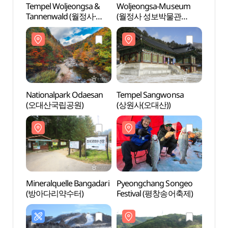
Tempel Woljeongsa &
Woljeongsa-Museum
Tempe
Tannenwald (월정사·
(월정사 성보박물관
Tann
월정사 전나무숲)
(평창))
월정사
Nationalpark Odaesan
Tempel Sangwonsa
Natio
(오대산국립공원)
(상원사(오대산))
(오대
Mineralquelle Bangadari
Pyeongchang Songeo
Miner
(방아다리약수터)
Festival (평창송어축제)
(방아