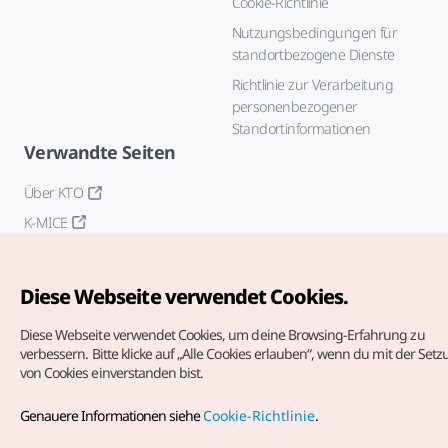
Cookie-Richtlinie
Nutzungsbedingungen für
standortbezogene Dienste
Richtlinie zur Verarbeitung
personenbezogener
Standortinformationen
Verwandte Seiten
Über KTO
K-MICE
Diese Webseite verwendet Cookies.
Diese Webseite verwendet Cookies, um deine Browsing-Erfahrung zu
verbessern.
Bitte klicke auf „Alle Cookies erlauben“, wenn du mit der Set
von Cookies einverstanden bist.
Copyrights (c) Korea Tourism Organization. Alle Rechte
vorbehalten.
Genauere Informationen siehe
Cookie-Richtlinie
.
Fehlermeldungen und Probleme mit der Webseite bitte an