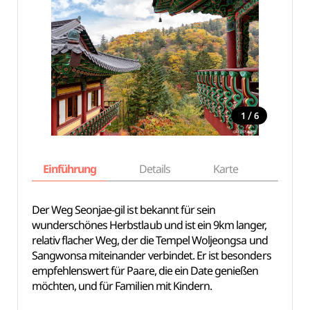
/
1
6
Einführung
Details
Karte
Empfe
Der Weg Seonjae-gil ist bekannt für sein
wunderschönes Herbstlaub und ist ein 9km langer,
relativ flacher Weg, der die Tempel Woljeongsa und
Sangwonsa miteinander verbindet. Er ist besonders
empfehlenswert für Paare, die ein Date genießen
möchten, und für Familien mit Kindern.