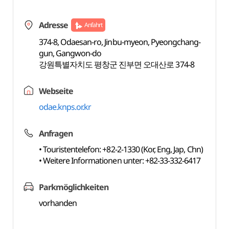
Adresse
Anfahrt
374-8, Odaesan-ro, Jinbu-myeon, Pyeongchang-
gun, Gangwon-do
강원특별자치도 평창군 진부면 오대산로 374-8
Webseite
odae.knps.or.kr
Anfragen
• Touristentelefon: +82-2-1330 (Kor, Eng, Jap, Chn)
• Weitere Informationen unter: +82-33-332-6417
Parkmöglichkeiten
vorhanden