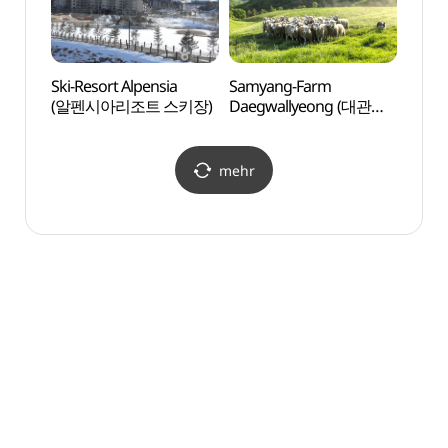
Ski-Resort Alpensia
Samyang-Farm
Windd
(알펜시아리조트 스키장)
Daegwallyeong (대관령
Uiya
삼양목장)
바람마
mehr