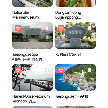
Nationales
Dongsam-dong
Natio
Marinemuseum
Buljjamppong
Mari
(국립해양박물관)
(동삼동불짬뽕)
(국립
Taejongdae Spa
75 Plaza (75광장)
75 Pl
(태종대온천찜질방)
Haneul-Observatorium
Taejongdae (태종대)
Taej
Yeongdo (영도
하늘전망대)