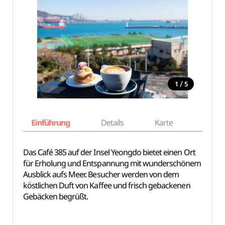
/
1
5
Einführung
Details
Karte
Empfe
Das Café 385 auf der Insel Yeongdo bietet einen Ort
für Erholung und Entspannung mit wunderschönem
Ausblick aufs Meer. Besucher werden von dem
köstlichen Duft von Kaffee und frisch gebackenen
Gebäcken begrüßt.