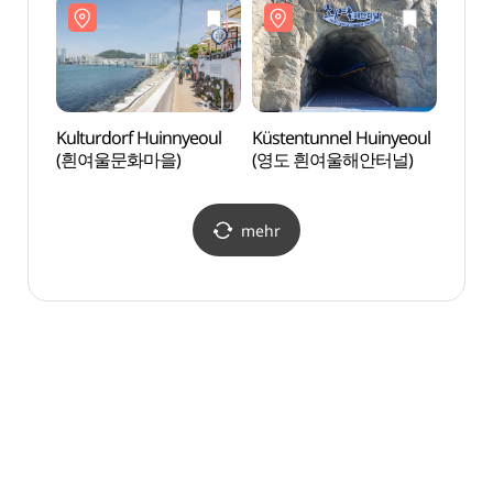
Kulturdorf Huinnyeoul
Küstentunnel Huinyeoul
Küste
(흰여울문화마을)
(영도 흰여울해안터널)
(영도
mehr