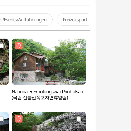
als/Events/Aufführungen
Freizeitsport
Nationaler Erholungswald Sinbulsan
Heiße Quellen Deu
(국립 신불산폭포자연휴양림)
(등억온천단지)