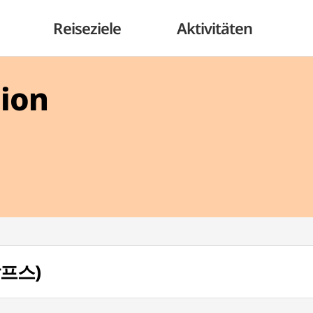
Reiseziele
Aktivitäten
gion
알프스)