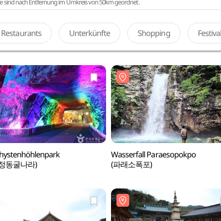
te sind nach Entfernung im Umkreis von 50km geordnet.
Restaurants
Unterkünfte
Shopping
Festiv
hystenhöhlenpark
Wasserfall Paraesopokpo
정동굴나라)
(파래소폭포)