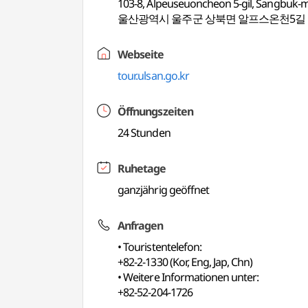
103-8, Alpeuseuoncheon 5-gil, Sangbuk-m
울산광역시 울주군 상북면 알프스온천5길 1
Webseite
tour.ulsan.go.kr
Öffnungszeiten
24 Stunden
Ruhetage
ganzjährig geöffnet
Anfragen
• Touristentelefon:
+82-2-1330 (Kor, Eng, Jap, Chn)
• Weitere Informationen unter:
+82-52-204-1726