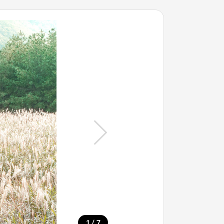
/
1
7