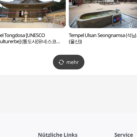
el Tongdosa [UNESCO
Tempel Ulsan Seongnamsa (석
kulturerbe] (통도사[유네스코
(울산))
화유산])
mehr
Nützliche Links
Service