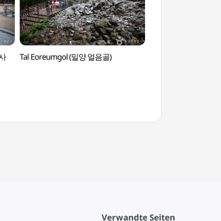
남사
Tal Eoreumgol (밀양 얼음골)
Tempel Tongdosa 
Weltkulturerbe]
세계문화유산])
Verwandte Seiten