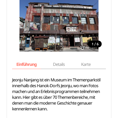
/
1
6
Einführung
Details
Karte
Empfe
Jeonju Nanjang ist ein Museum im Themenparkstil
innerhalb des Hanok-Dorfs Jeonju, wo man Fotos
machen und an Erlebnisprogrammen teilnehmen
kann. Hier gibt es über 70 Themenbereiche, mit
denen man die moderne Geschichte genauer
kennenlernen kann.