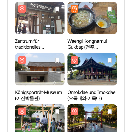
[슬로시티])
Jeonju (전주
[슬로
전통술박물관)
Zentrum für
Waengi Kongnamul
Zentr
traditionelles
Gukbap (전주
tradit
Kunsthandwerk Jeonju
왱이콩나물국밥전문점)
Kunst
(전주공예품전시관)
(전주
Königsporträt-Museum
Omokdae und Imokdae
Omok
(어진박물관)
(오목대와 이목대)
(오목