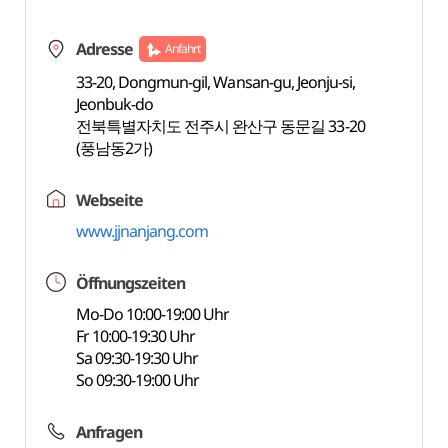
Adresse
Anfahrt
33-20, Dongmun-gil, Wansan-gu, Jeonju-si,
Jeonbuk-do
전북특별자치도 전주시 완산구 동문길 33-20
(풍남동2가)
Webseite
www.jjnanjang.com
Öffnungszeiten
Mo-Do 10:00-19:00 Uhr
Fr 10:00-19:30 Uhr
Sa 09:30-19:30 Uhr
So 09:30-19:00 Uhr
Anfragen