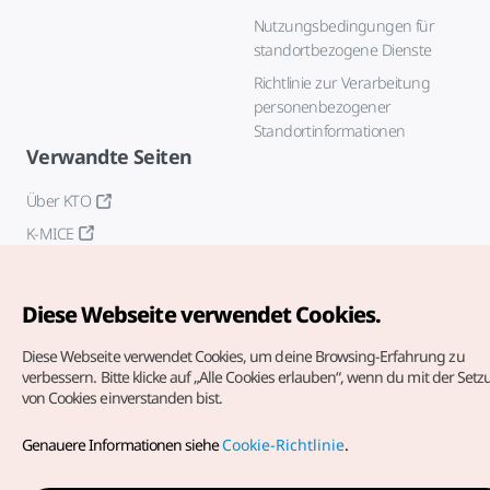
Nutzungsbedingungen für
standortbezogene Dienste
Richtlinie zur Verarbeitung
personenbezogener
Standortinformationen
Verwandte Seiten
Über KTO
K-MICE
Diese Webseite verwendet Cookies.
Diese Webseite verwendet Cookies, um deine Browsing-Erfahrung zu
verbessern.
Bitte klicke auf „Alle Cookies erlauben“, wenn du mit der Set
von Cookies einverstanden bist.
Copyrights (c) Korea Tourism Organization. Alle Rechte
vorbehalten.
Genauere Informationen siehe
Cookie-Richtlinie
.
Fehlermeldungen und Probleme mit der Webseite bitte an
die
offizielle E-Mail-Adresse