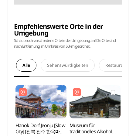
Empfehlenswerte Orte in der
Umgebung
Schaut euch verschiedene Orte in der Umgebung an! Die Orte sind
nach Entfernung im Umkreis von 50km geordnet.
Alle
Sehenswürdigkeiten
Restaurants
Hanok-Dorf Jeonju [Slow
Museum für
Hanok
City] (전북 전주 한옥마을
traditionelles Alkohol
City