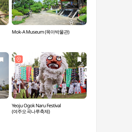
Mok-A Museum (목아박물관)
Hängebrücke Soge
Ulleongdari (원
Yeoju Ogok Naru Festival
Tempel Silleuksa 
(여주오곡나루축제)