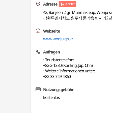
Adresse
Anfahrt
42, Banjeori 2-gil, Munmak-eup, Wonju-s
강원특별자치도 원주시 문막읍 반저리2길 
Webseite
www.wonju.go.kr
Anfragen
• Touristentelefon:
+82-2-1330 (Kor, Eng, Jap, Chn)
• Weitere Informationen unter:
+82-33-749-4860
Nutzungsgebühr
kostenlos