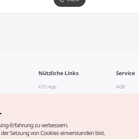
Nützliche Links
Service
KTO-App
AGB
Reisehotline 1330
FAQ
E-Books
Datenschut
.
Cookie-Ein
ing-Erfahrung zu verbessern.
Cookie-Rich
t der Setzung von Cookies einverstanden bist.
Nutzungsb