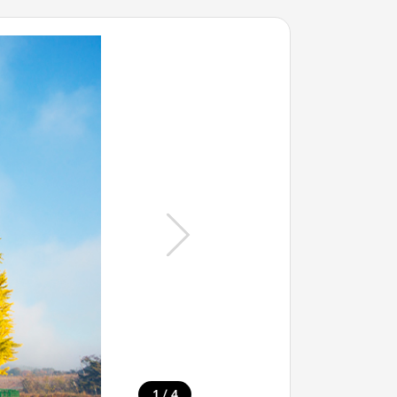
/
1
4