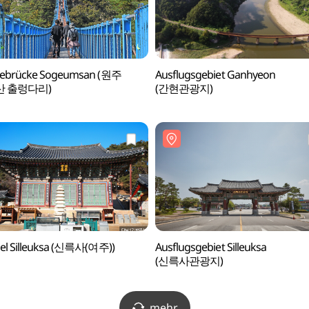
ebrücke Sogeumsan (원주
Ausflugsgebiet Ganhyeon
 출렁다리)
(간현관광지)
el Silleuksa (신륵사(여주))
Ausflugsgebiet Silleuksa
(신륵사관광지)
mehr