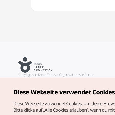
Copyrights (c) Korea Tourism Organization. Alle Rechte
vorbehalten.
Fehlermeldungen und Probleme mit der Webseite bitte an die
offizielle E-Mail-Adresse
Diese Webseite verwendet Cookies
german@knto.or.kr
Diese Webseite verwendet Cookies, um deine Brows
Bitte klicke auf „Alle Cookies erlauben“, wenn du mi