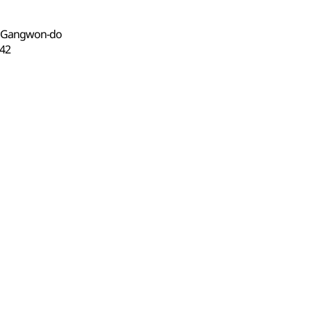
i, Gangwon-do
42