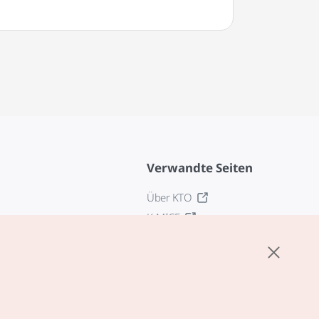
Verwandte Seiten
Über KTO
K-MICE
z
stellungen
tlinie
edingungen für