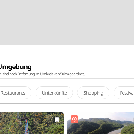
r Umgebung
te sind nach Entfernung im Umkreis von 50km geordnet.
Restaurants
Unterkünfte
Shopping
Festiv