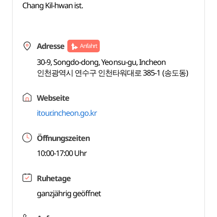
Chang Kil-hwan ist.
Adresse
Anfahrt
30-9, Songdo-dong, Yeonsu-gu, Incheon
인천광역시 연수구 인천타워대로 385-1 (송도동)
Webseite
itour.incheon.go.kr
Öffnungszeiten
10:00-17:00 Uhr
Ruhetage
ganzjährig geöffnet