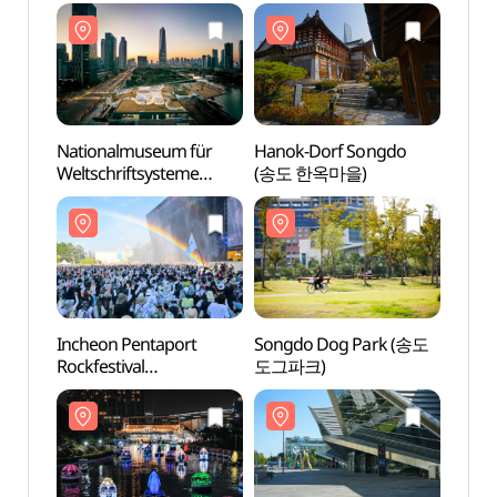
(인천도시역사관)
Nationalmuseum für
Hanok-Dorf Songdo
Natio
Weltschriftsysteme
(송도 한옥마을)
Welts
(국립세계문자박물관)
(국립
Incheon Pentaport
Songdo Dog Park (송도
Song
Rockfestival
도그파크)
도그파
(인천펜타포트 락
페스티벌)