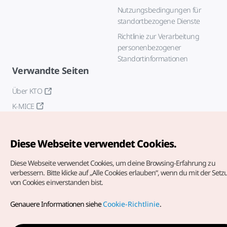
Nutzungsbedingungen für
standortbezogene Dienste
Richtlinie zur Verarbeitung
personenbezogener
Standortinformationen
Verwandte Seiten
Über KTO
K-MICE
Diese Webseite verwendet Cookies.
Diese Webseite verwendet Cookies, um deine Browsing-Erfahrung zu
verbessern.
Bitte klicke auf „Alle Cookies erlauben“, wenn du mit der Set
von Cookies einverstanden bist.
Copyrights (c) Korea Tourism Organization. Alle Rechte
vorbehalten.
Genauere Informationen siehe
Cookie-Richtlinie
.
Fehlermeldungen und Probleme mit der Webseite bitte an
die
offizielle E-Mail-Adresse