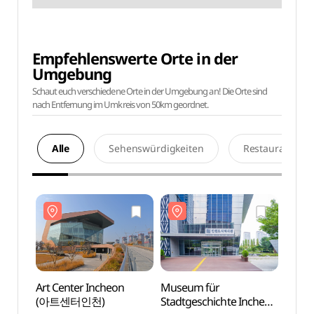
Empfehlenswerte Orte in der
Umgebung
Schaut euch verschiedene Orte in der Umgebung an! Die Orte sind
nach Entfernung im Umkreis von 50km geordnet.
Alle
Sehenswürdigkeiten
Restaurants
Art Center Incheon
Museum für
Art C
(아트센터인천)
Stadtgeschichte Incheon
(아트