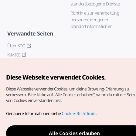
standortbezogene Dienste
Richtlinie zur Verarbeitung
personenbezogener
Standortinformationen
Verwandte Seiten
Über KTO
K-MICE
Diese Webseite verwendet Cookies.
Diese Webseite verwendet Cookies, um deine Browsing-Erfahrung zu
verbessern.
Bitte klicke auf „Alle Cookies erlauben“, wenn du mit der Set
von Cookies einverstanden bist.
Copyrights (c) Korea Tourism Organization. Alle Rechte
vorbehalten.
Genauere Informationen siehe
Cookie-Richtlinie
.
Fehlermeldungen und Probleme mit der Webseite bitte an
die
offizielle E-Mail-Adresse
german@knto.or.kr
Alle Cookies erlauben