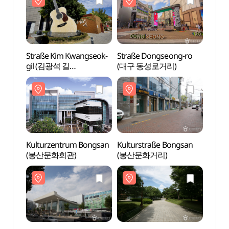
Straße Kim Kwangseok-
Straße Dongseong-ro
Straß
gil (김광석 길
(대구 동성로거리)
(대구
(김광석다시그리기길)
Kulturzentrum Bongsan
Kulturstraße Bongsan
Kultu
(봉산문화회관)
(봉산문화거리)
(봉산