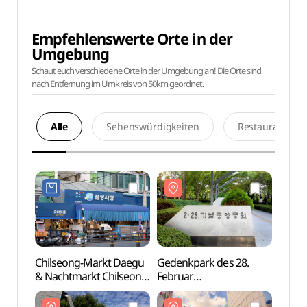
Empfehlenswerte Orte in der
Umgebung
Schaut euch verschiedene Orte in der Umgebung an! Die Orte sind
nach Entfernung im Umkreis von 50km geordnet.
Alle
Sehenswürdigkeiten
Restaurants
Chilseong-Markt Daegu
Gedenkpark des 28.
Geden
& Nachtmarkt Chilseong
Februar
Febru
(대구 칠성시장&
(2.28기념중앙공원)
(2.
별별상상 칠성야시장)