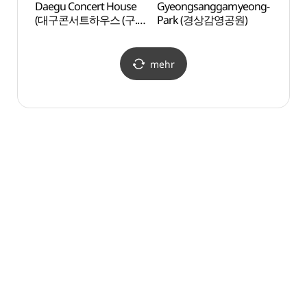
Daegu Concert House
Gyeongsanggamyeong-
Gyeo
(대구콘서트하우스 (구.
Park (경상감영공원)
Par
대구시민회관))
mehr