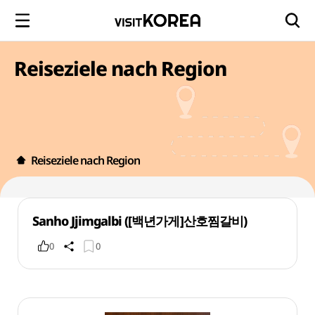
Reiseziele nach Region
Reiseziele nach Region
Sanho Jjimgalbi ([백년가게]산호찜갈비)
0
0