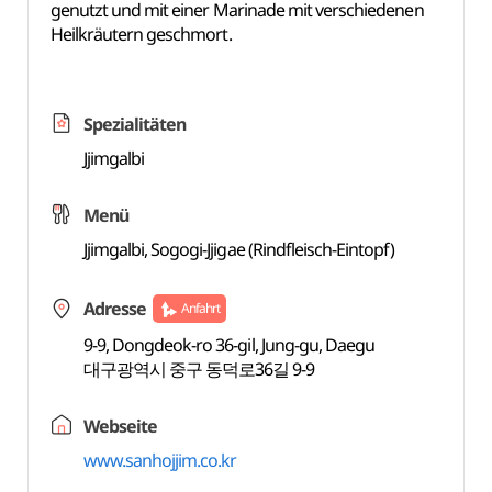
genutzt und mit einer Marinade mit verschiedenen
Heilkräutern geschmort.
Spezialitäten
Jjimgalbi
Menü
Jjimgalbi, Sogogi-Jjigae (Rindfleisch-Eintopf)
Adresse
Anfahrt
9-9, Dongdeok-ro 36-gil, Jung-gu, Daegu
대구광역시 중구 동덕로36길 9-9
Webseite
www.sanhojjim.co.kr