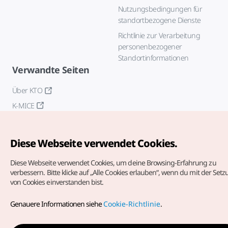
Nutzungsbedingungen für
standortbezogene Dienste
Richtlinie zur Verarbeitung
personenbezogener
Standortinformationen
Verwandte Seiten
Über KTO
K-MICE
Diese Webseite verwendet Cookies.
Diese Webseite verwendet Cookies, um deine Browsing-Erfahrung zu
verbessern.
Bitte klicke auf „Alle Cookies erlauben“, wenn du mit der Set
von Cookies einverstanden bist.
Copyrights (c) Korea Tourism Organization. Alle Rechte
vorbehalten.
Genauere Informationen siehe
Cookie-Richtlinie
.
Fehlermeldungen und Probleme mit der Webseite bitte an
die
offizielle E-Mail-Adresse