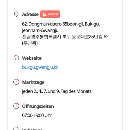
Adresse
Anfahrt
62, Dongmun-daero 85beon-gil, Buk-gu,
Jeonnam-Gwangju
전남광주통합특별시 북구 동문대로85번길 62
(우산동)
Webseite
bukgu.gwangju.kr
Markttage
jeden 2., 4., 7. und 9. Tag des Monats
Öffnungszeiten
07:00-19:00 Uhr