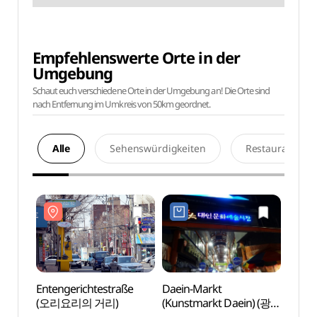
Empfehlenswerte Orte in der
Umgebung
Schaut euch verschiedene Orte in der Umgebung an! Die Orte sind
nach Entfernung im Umkreis von 50km geordnet.
Alle
Sehenswürdigkeiten
Restaurants
Entengerichtestraße
Daein-Markt
Enten
(오리요리의 거리)
(Kunstmarkt Daein) (광주
(오리