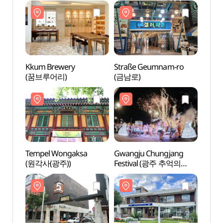
대인시장 (대인예술시장))
Kkum Brewery
Straße Geumnam-ro
Stra
(꿈브루어리)
(금남로)
(금남
Tempel Wongaksa
Gwangju Chungjang
Kunst
(원각사(광주))
Festival (광주 추억의
(광주
충장축제)