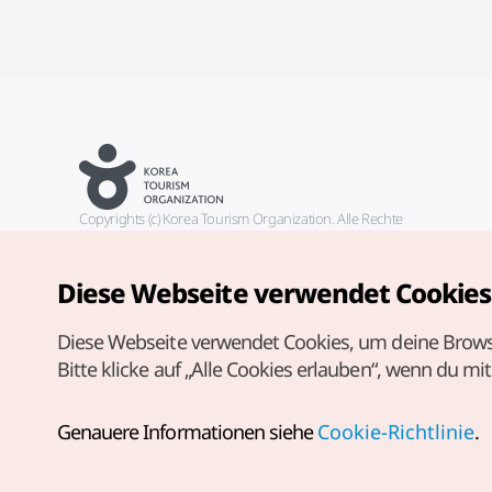
Copyrights (c) Korea Tourism Organization. Alle Rechte
vorbehalten.
Fehlermeldungen und Probleme mit der Webseite bitte an die
offizielle E-Mail-Adresse
Diese Webseite verwendet Cookies
german@knto.or.kr
Diese Webseite verwendet Cookies, um deine Brows
Bitte klicke auf „Alle Cookies erlauben“, wenn du mi
Genauere Informationen siehe
Cookie-Richtlinie
.