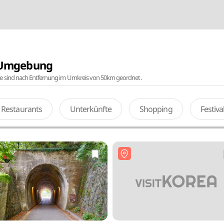
r Umgebung
te sind nach Entfernung im Umkreis von 50km geordnet.
Restaurants
Unterkünfte
Shopping
Festiv