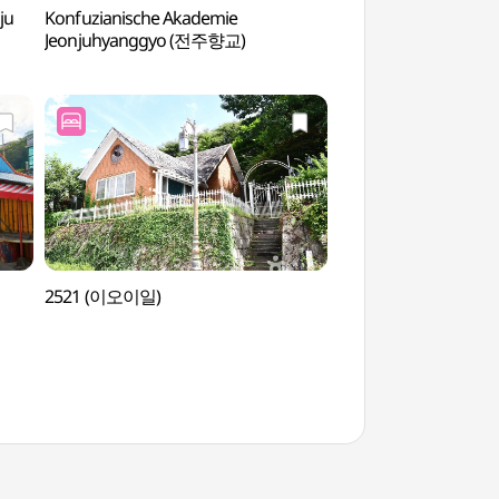
ju
Konfuzianische Akademie
Pavillon Hanbyeok
Jeonjuhyanggyo (전주향교)
2521 (이오이일)
Katholische Stätte 
(천주교성지 치명자산