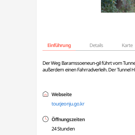
Einführung
Details
Karte
Der Weg Baramssoeneun-gil führt vom Tunnel
außerdem einen Fahrradverleih. Der Tunnel Ha
Webseite
tour.jeonju.go.kr
Öffnungszeiten
24 Stunden