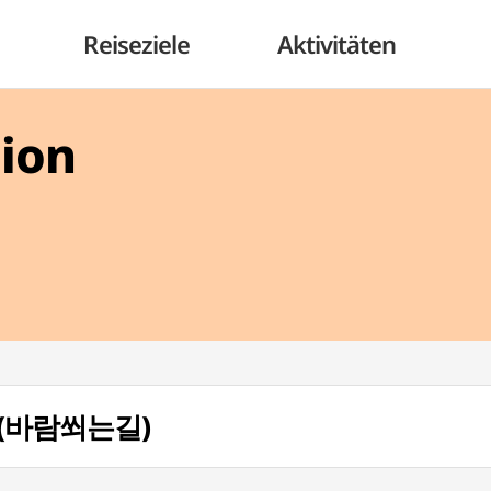
Reiseziele
Aktivitäten
gion
l (바람쐬는길)