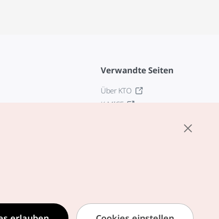
Verwandte Seiten
Über KTO
K-MICE
z
stellungen
tlinie
edingungen für
zogene Dienste
zur Verarbeitung
ezogener
es erlauben
Cookies einstellen
formationen