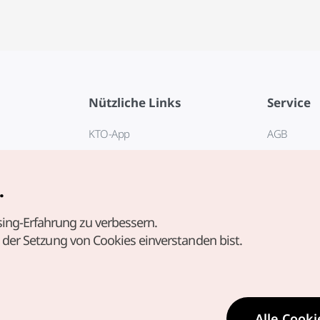
Nützliche Links
Service
KTO-App
AGB
Reisehotline 1330
FAQ
E-Books
Datenschut
.
Cookie-Ein
ing-Erfahrung zu verbessern.
Cookie-Rich
t der Setzung von Cookies einverstanden bist.
Nutzungsb
standortbe
Richtlinie 
personenb
Alle Cooki
Standortin