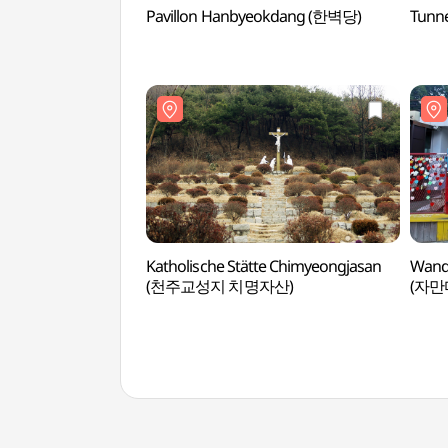
Pavillon Hanbyeokdang (한벽당)
Tunn
Katholische Stätte Chimyeongjasan
Wandm
(천주교성지 치명자산)
(자만