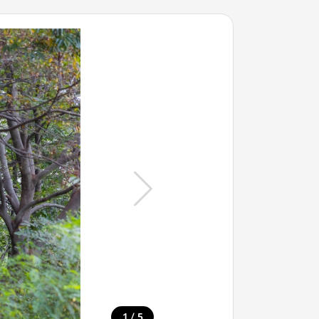
/
1
5