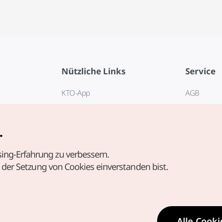
Nützliche Links
Service
KTO-App
AGB
Reisehotline 1330
FAQ
E-Books
Datenschut
.
Cookie-Ein
ing-Erfahrung zu verbessern.
Cookie-Rich
t der Setzung von Cookies einverstanden bist.
Nutzungsb
standortbe
Richtlinie 
personenb
Alle Cooki
Standortin