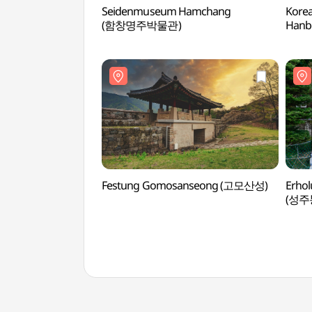
Seidenmuseum Hamchang
Korea
(함창명주박물관)
Han
Festung Gomosanseong (고모산성)
Erho
(성