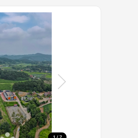
/
1
7