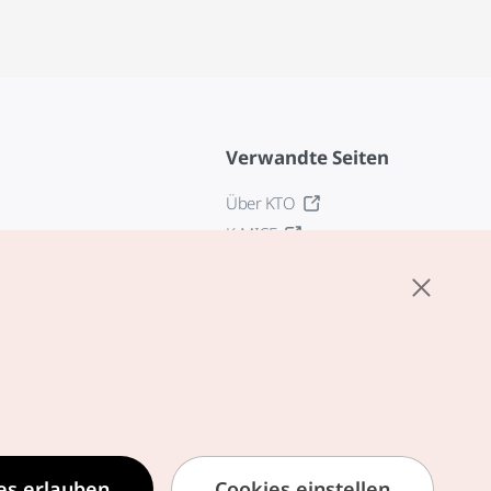
Verwandte Seiten
Über KTO
K-MICE
z
stellungen
tlinie
edingungen für
zogene Dienste
zur Verarbeitung
ezogener
es erlauben
Cookies einstellen
formationen