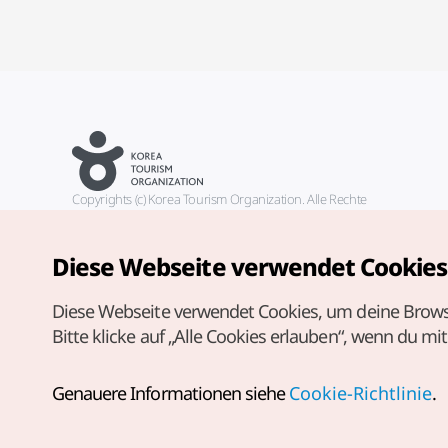
Copyrights (c) Korea Tourism Organization. Alle Rechte
vorbehalten.
Fehlermeldungen und Probleme mit der Webseite bitte an die
offizielle E-Mail-Adresse
Diese Webseite verwendet Cookies
german@knto.or.kr
Diese Webseite verwendet Cookies, um deine Brows
Bitte klicke auf „Alle Cookies erlauben“, wenn du mi
Genauere Informationen siehe
Cookie-Richtlinie
.