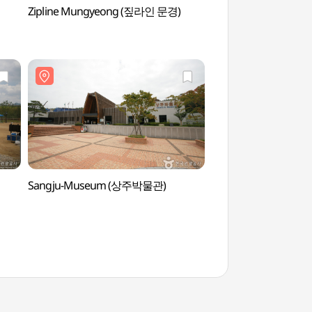
Zipline Mungyeong (짚라인 문경)
Seidenmuseum Ha
(함창명주박물관)
Sangju-Museum (상주박물관)
Erholungswald Seo
(성주봉자연휴양림)