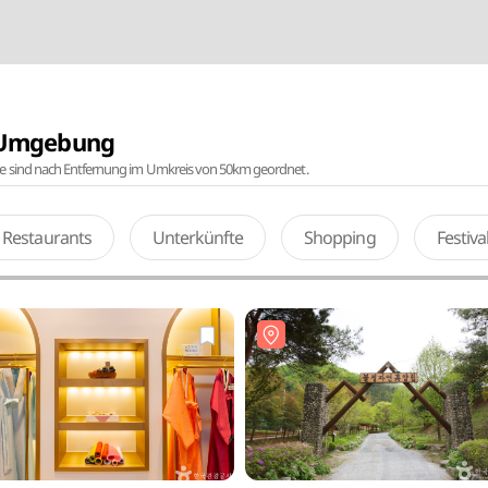
r Umgebung
te sind nach Entfernung im Umkreis von 50km geordnet.
Restaurants
Unterkünfte
Shopping
Festiv