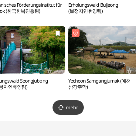
nisches Förderungsinstitut für
Erholungswald Buljeong
bok (한국한복진흥원)
(불정자연휴양림)
lungswald Seongjubong
Yecheon Samgangjumak (예천
주봉자연휴양림)
삼강주막)
mehr