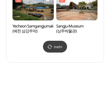
Yecheon Samgangjumak
Sangju-Museum
Sang
(예천 삼강주막)
(상주박물관)
(상주
mehr