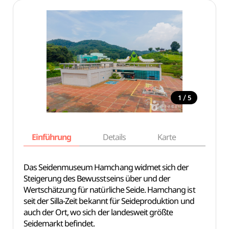
/
1
5
Einführung
Details
Karte
Empfe
Das Seidenmuseum Hamchang widmet sich der
Steigerung des Bewusstseins über und der
Wertschätzung für natürliche Seide. Hamchang ist
seit der Silla-Zeit bekannt für Seideproduktion und
auch der Ort, wo sich der landesweit größte
Seidemarkt befindet.