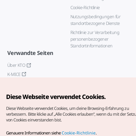
Cookie-Richtlinie
Nutzungsbedingungen für
standortbezogene Dienste
Richtlinie zur Verarbeitung
personenbezogener
Standortinformationen
Verwandte Seiten
Über KTO
K-MICE
Diese Webseite verwendet Cookies.
Diese Webseite verwendet Cookies, um deine Browsing-Erfahrung zu
verbessern.
Bitte klicke auf „Alle Cookies erlauben“, wenn du mit der Set
von Cookies einverstanden bist.
Copyrights (c) Korea Tourism Organization. Alle Rechte
vorbehalten.
Genauere Informationen siehe
Cookie-Richtlinie
.