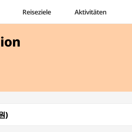
Reiseziele
Aktivitäten
gion
원)