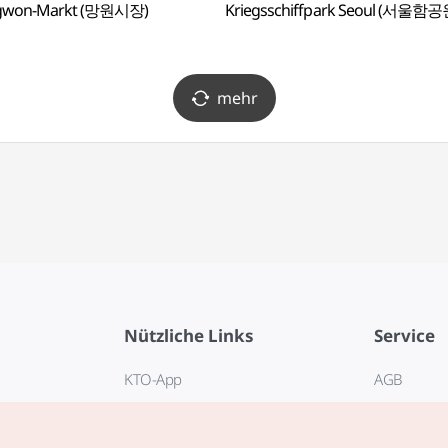
won-Markt (망원시장)
Kriegsschiffpark Seoul (서울함공
mehr
Nützliche Links
Service
KTO-App
AGB
Reisehotline 1330
FAQ
E-Books
Datenschut