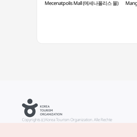
Mecenatpolis Mall (메세나폴리스 몰)
Mang
Copyrights (c) Korea Tourism Organization. Alle Rechte
vorbehalten.
Fehlermeldungen und Probleme mit der Webseite bitte an die
offizielle E-Mail-Adresse