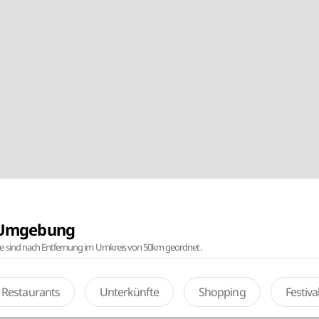
r Umgebung
te sind nach Entfernung im Umkreis von 50km geordnet.
Restaurants
Unterkünfte
Shopping
Festiv