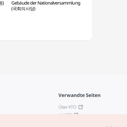
원)
Gebäude der Nationalversammlung
Gebäude der Natio
(국회의사당)
(국회의사당)
Verwandte Seiten
Über KTO
K-MICE
z