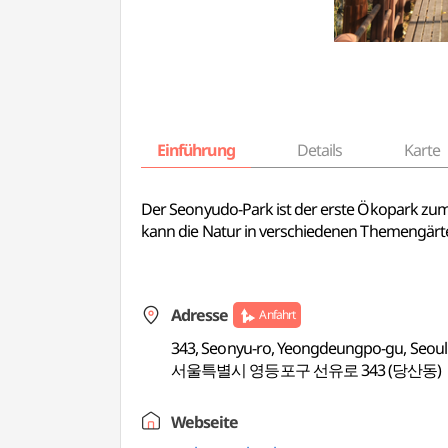
Einführung
Details
Karte
Der Seonyudo-Park ist der erste Ökopark zu
kann die Natur in verschiedenen Themengärt
Adresse
Anfahrt
343, Seonyu-ro, Yeongdeungpo-gu, Seoul
서울특별시 영등포구 선유로 343 (당산동)
Webseite