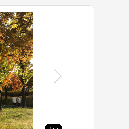
/
1
6