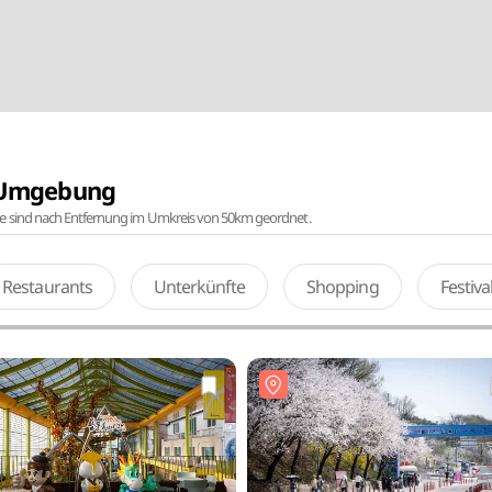
r Umgebung
te sind nach Entfernung im Umkreis von 50km geordnet.
Restaurants
Unterkünfte
Shopping
Festiv