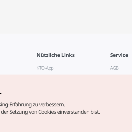
Nützliche Links
Service
KTO-App
AGB
Reisehotline 1330
FAQ
E-Books
Datenschut
.
Cookie-Ein
ing-Erfahrung zu verbessern.
Cookie-Rich
t der Setzung von Cookies einverstanden bist.
Nutzungsb
standortbe
Richtlinie 