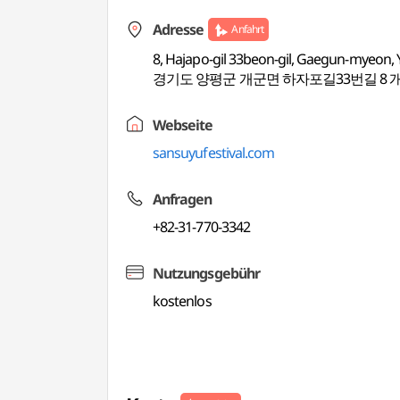
Adresse
Anfahrt
8, Hajapo-gil 33beon-gil, Gaegun-myeon
경기도 양평군 개군면 하자포길33번길 8
Webseite
sansuyufestival.com
Anfragen
+82-31-770-3342
Nutzungsgebühr
kostenlos