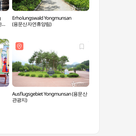
g
Erholungswald Yongmunsan
Ludensia (루덴시아)
남한강
(용문산자연휴양림)
Ausflugsgebiet Yongmunsan (용문산
Tempel Yongmuns
관광지)