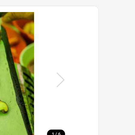
/
1
6