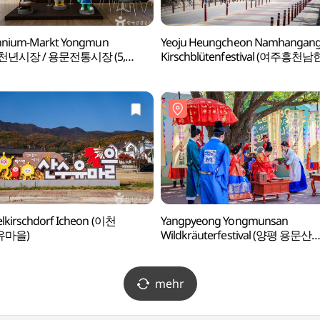
ennium-Markt Yongmun
Yeoju Heungcheon Namhangan
천년시장 / 용문전통시장 (5,
Kirschblütenfestival (여주흥천
)
벚꽃축제)
lkirschdorf Icheon (이천
Yangpyeong Yongmunsan
유마을)
Wildkräuterfestival (양평 용문산
산나물축제)
mehr