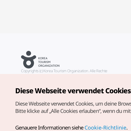
Copyrights (c) Korea Tourism Organization. Alle Rechte
vorbehalten.
Fehlermeldungen und Probleme mit der Webseite bitte an die
offizielle E-Mail-Adresse
Diese Webseite verwendet Cookies
german@knto.or.kr
Diese Webseite verwendet Cookies, um deine Brows
Bitte klicke auf „Alle Cookies erlauben“, wenn du mi
Genauere Informationen siehe
Cookie-Richtlinie
.