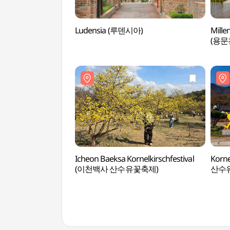
Ludensia (루덴시아)
Mill
(용문
10일)
Icheon Baeksa Kornelkirschfestival
Korne
(이천백사 산수유꽃축제)
산수