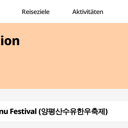
Reiseziele
Aktivitäten
gion
Hanu Festival (양평산수유한우축제)