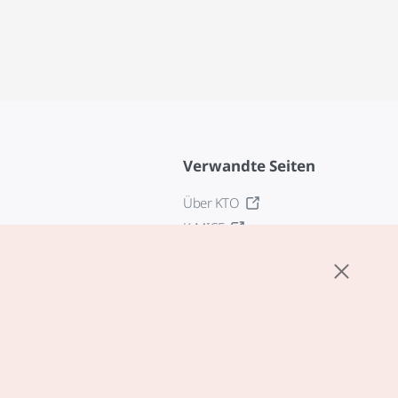
Verwandte Seiten
Über KTO
K-MICE
z
stellungen
tlinie
edingungen für
zogene Dienste
zur Verarbeitung