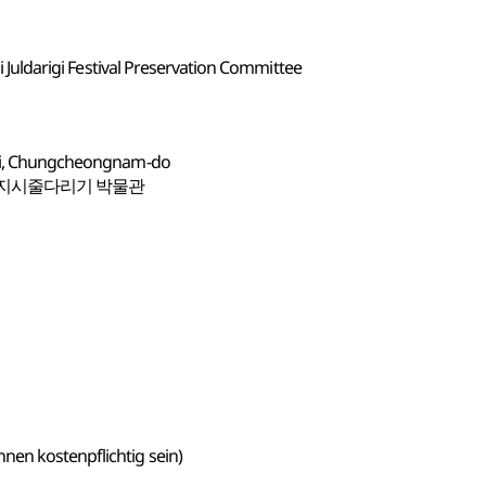
si Juldarigi Festival Preservation Committee
n-si, Chungcheongnam-do
기지시줄다리기 박물관
nen kostenpflichtig sein)