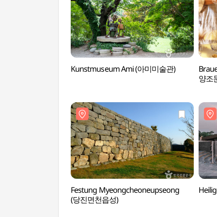
Kunstmuseum Ami (아미미술관)
Brau
양조
Festung Myeongcheoneupseong
Heili
(당진면천읍성)