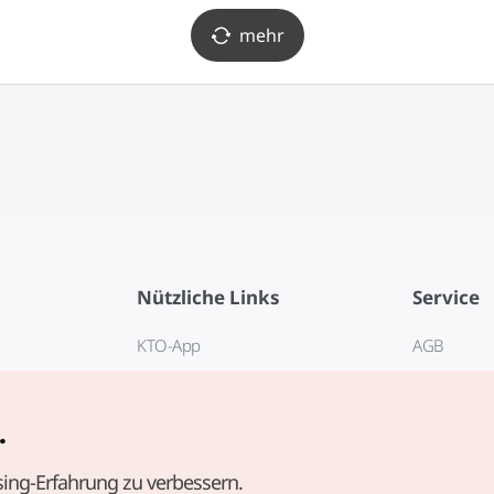
mehr
Nützliche Links
Service
KTO-App
AGB
Reisehotline 1330
FAQ
E-Books
Datenschut
.
Cookie-Ein
ing-Erfahrung zu verbessern.
Cookie-Rich