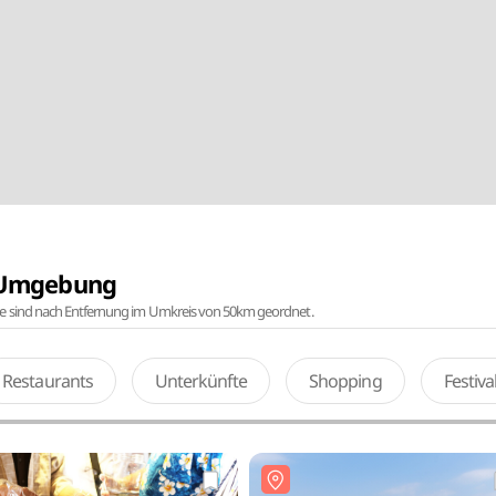
r Umgebung
te sind nach Entfernung im Umkreis von 50km geordnet.
Restaurants
Unterkünfte
Shopping
Festiv