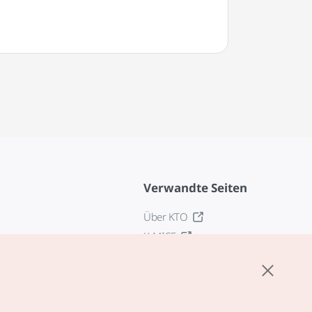
Verwandte Seiten
Über KTO
K-MICE
z
stellungen
tlinie