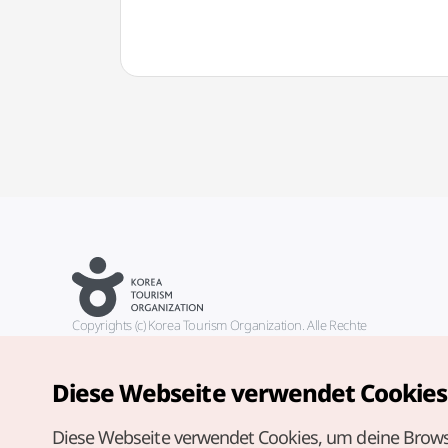
Copyrights (c) Korea Tourism Organization. Alle Rechte
vorbehalten.
Fehlermeldungen und Probleme mit der Webseite bitte an die
offizielle E-Mail-Adresse
Diese Webseite verwendet Cookies
german@knto.or.kr
Diese Webseite verwendet Cookies, um deine Brows