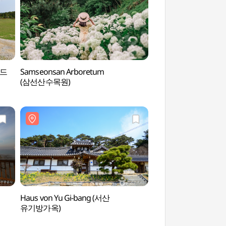
랜드
Samseonsan Arboretum
Kunstmuseum Am
(삼선산수목원)
Haus von Yu Gi-bang (서산
Festung Myeongch
유기방가옥)
(당진면천읍성)
원))