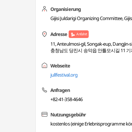
Organisierung
Gijisi Juldarigi Organizing Committee, Giji
Adresse
Anfahrt
11, Anteulmosi-gil, Songak-eup, Dangji
충청남도 당진시 송악읍 안틀모시길 11 
Webseite
jullfestival.org
Anfragen
+82-41-358-4646
Nutzungsgebühr
kostenlos (einige Erlebnisprogramme kön