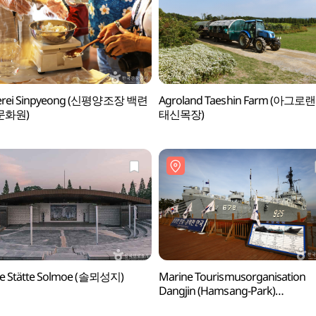
erei Sinpyeong (신평양조장 백련
Agroland Taeshin Farm (아그로
문화원)
태신목장)
ge Stätte Solmoe (솔뫼성지)
Marine Tourismusorganisation
Dangjin (Hamsang-Park)
(당진항만관광공사 (삽교호 함상공