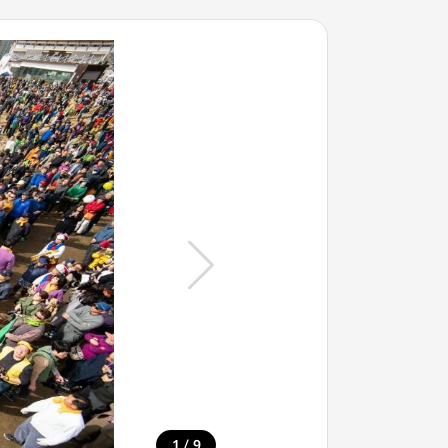
/
1
9