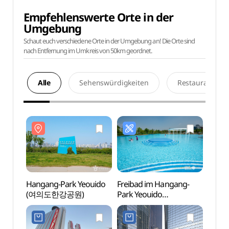
Empfehlenswerte Orte in der
Umgebung
Schaut euch verschiedene Orte in der Umgebung an! Die Orte sind
nach Entfernung im Umkreis von 50km geordnet.
Alle
Sehenswürdigkeiten
Restaurants
Hangang-Park Yeouido
Freibad im Hangang-
Hanga
(여의도한강공원)
Park Yeouido
(여의
(한강시민공원
여의도수영장(실외))