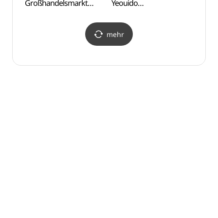
Großhandelsmarkt
Yeouido
(서강
Noryangjin
(여의도샛강생태공원)
(노량진수산물도매시장)
mehr