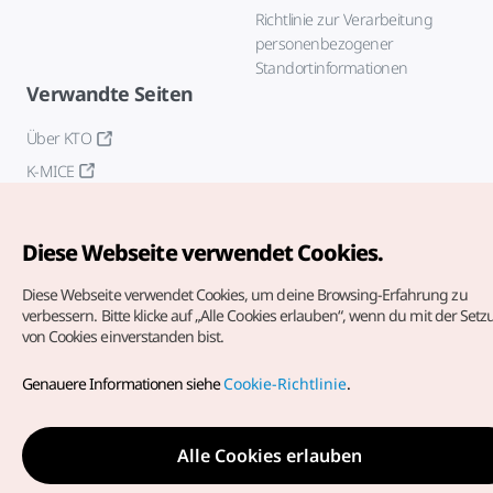
Richtlinie zur Verarbeitung
personenbezogener
Standortinformationen
Verwandte Seiten
Über KTO
K-MICE
Diese Webseite verwendet Cookies.
Diese Webseite verwendet Cookies, um deine Browsing-Erfahrung zu
verbessern.
Bitte klicke auf „Alle Cookies erlauben“, wenn du mit der Set
von Cookies einverstanden bist.
Copyrights (c) Korea Tourism Organization. Alle Rechte
vorbehalten.
Genauere Informationen siehe
Cookie-Richtlinie
.
Fehlermeldungen und Probleme mit der Webseite bitte an
die
offizielle E-Mail-Adresse
german@knto.or.kr
Alle Cookies erlauben