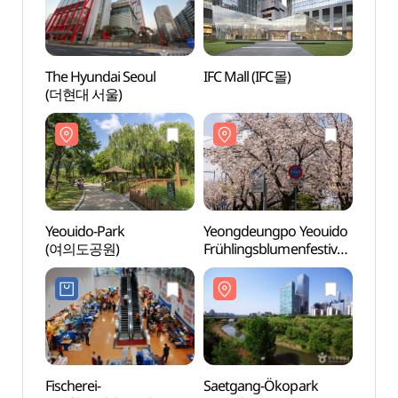
The Hyundai Seoul
IFC Mall (IFC몰)
Saetg
(더현대 서울)
Yeoui
(여의
Yeouido-Park
Yeongdeungpo Yeouido
Heilig
(여의도공원)
Frühlingsblumenfestival
Märty
(영등포 여의도 봄꽃축제)
(새남
Fischerei-
Saetgang-Ökopark
Sogan