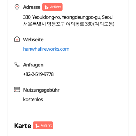
Adresse
Anfahrt
330, Yeouidong-ro, Yeongdeungpo-gu, Seoul
서울특별시 영등포구 여의동로 330 (여의도동)
Webseite
hanwhafireworks.com
Anfragen
+82-2-519-9778
Nutzungsgebühr
kostenlos
Karte
Anfahrt