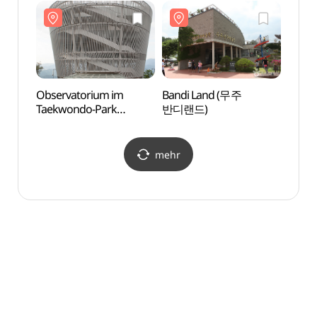
(무주덕유산리조트
(태권
스키장)
Observatorium im
Bandi Land (무주
Temp
Taekwondo-Park
반디랜드)
(무주)
(태권도공원 전망대)
mehr