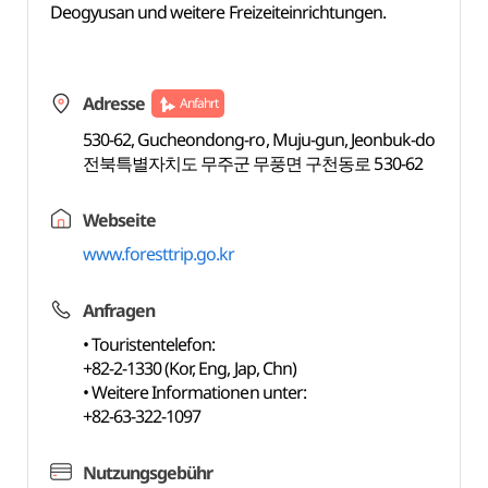
Deogyusan und weitere Freizeiteinrichtungen.
Adresse
Anfahrt
530-62, Gucheondong-ro, Muju-gun, Jeonbuk-do
전북특별자치도 무주군 무풍면 구천동로 530-62
Webseite
www.foresttrip.go.kr
Anfragen
• Touristentelefon:
+82-2-1330 (Kor, Eng, Jap, Chn)
• Weitere Informationen unter:
+82-63-322-1097
Nutzungsgebühr