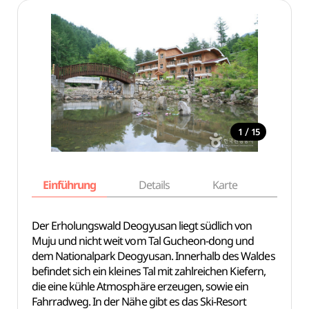
/
1
15
Einführung
Details
Karte
Empfe
Der Erholungswald Deogyusan liegt südlich von
Muju und nicht weit vom Tal Gucheon-dong und
dem Nationalpark Deogyusan. Innerhalb des Waldes
befindet sich ein kleines Tal mit zahlreichen Kiefern,
die eine kühle Atmosphäre erzeugen, sowie ein
Fahrradweg. In der Nähe gibt es das Ski-Resort