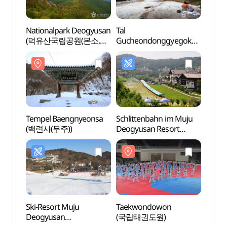
Nationalpark Deogyusan
Tal
Natio
(덕유산국립공원(본소,
Gucheondonggyegok
(덕유
적상분소))
(구천동계곡)
적상분
Tempel Baengnyeonsa
Schlittenbahn im Muju
Tempe
(백련사(무주))
Deogyusan Resort
(백련사
(무주덕유산리조트
썰매장)
Ski-Resort Muju
Taekwondowon
Obser
Deogyusan
(국립태권도원)
Taek