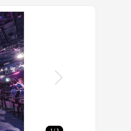
/
1
3