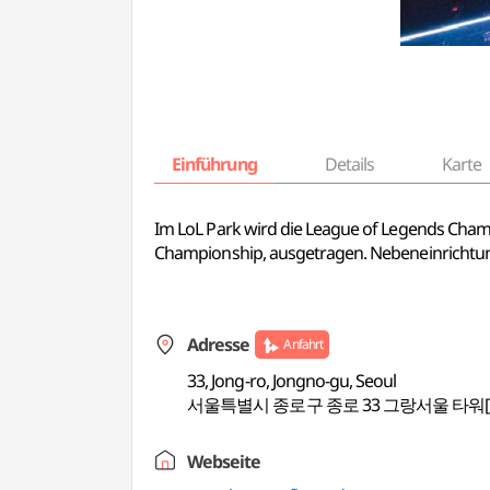
Einführung
Details
Karte
Im LoL Park wird die League of Legends Champ
Championship, ausgetragen. Nebeneinrichtunge
Adresse
Anfahrt
33, Jong-ro, Jongno-gu, Seoul
서울특별시 종로구 종로 33 그랑서울 타워[1
Webseite