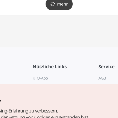
mehr
Nützliche Links
Service
KTO-App
AGB
Reisehotline 1330
FAQ
E-Books
Datenschut
.
Cookie-Ein
ing-Erfahrung zu verbessern.
Cookie-Rich
t der Setzung von Cookies einverstanden bist.