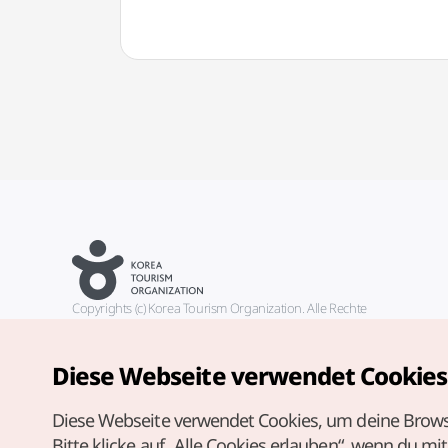
Copyrights (c) Korea Tourism Organization. Alle Rechte
vorbehalten.
Fehlermeldungen und Probleme mit der Webseite bitte an die
offizielle E-Mail-Adresse
Diese Webseite verwendet Cookies
german@knto.or.kr
Diese Webseite verwendet Cookies, um deine Brows
Bitte klicke auf „Alle Cookies erlauben“, wenn du mi