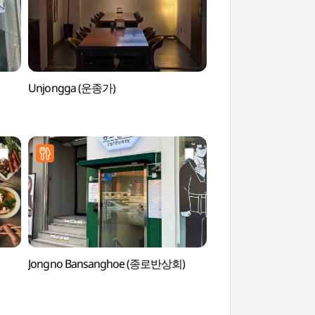
Unjongga (운종가)
Glocke Bosingak 
Jongno Bansanghoe (종로반상회)
Templestay-Inform
(템플스테이 홍보관)