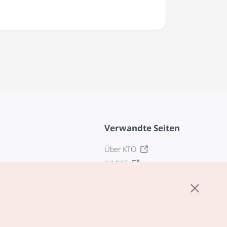
Verwandte Seiten
Über KTO
K-MICE
z
stellungen
tlinie