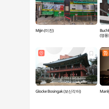
Mijin (미진)
Buch
(영풍
Glocke Bosingak (보신각 터)
Manl