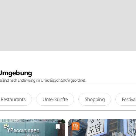
r Umgebung
te sind nach Entfernung im Umkreis von 50km geordnet.
Restaurants
Unterkünfte
Shopping
Festiv