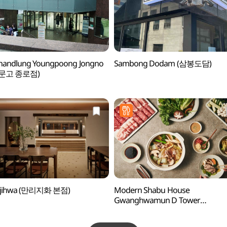
handlung Youngpoong Jongno
Sambong Dodam (삼봉도담)
문고 종로점)
ijihwa (만리지화 본점)
Modern Shabu House
Gwanghwamun D Tower
(모던샤브하우스 광화문D타워점)