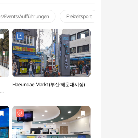
als/Events/Aufführungen
Freizeitsport
Haeundae-Markt (부산 해운대시장)
BUSAN X the SK