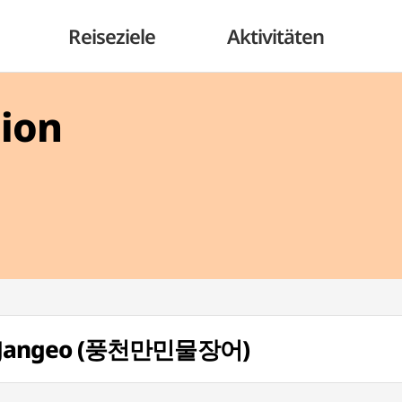
Reiseziele
Aktivitäten
gion
l Jangeo (풍천만민물장어)