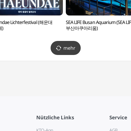
dae Lichterfestival (해운대
SEA LIFE Busan Aquarium (SEA LI
)
부산아쿠아리움)
mehr
Nützliche Links
Service
KTO-App
AGB