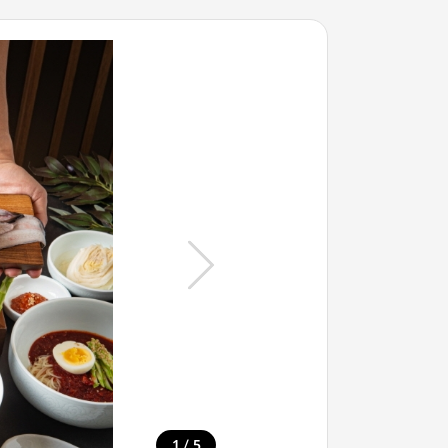
/
1
5