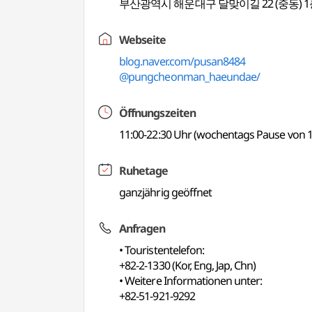
부산광역시 해운대구 달맞이길 22 (중동) 
Webseite
blog.naver.com/pusan8484
@pungcheonman_haeundae/
Öffnungszeiten
11:00-22:30 Uhr (wochentags Pause von 15
Ruhetage
ganzjährig geöffnet
Anfragen
• Touristentelefon:
+82-2-1330 (Kor, Eng, Jap, Chn)
• Weitere Informationen unter:
+82-51-921-9292