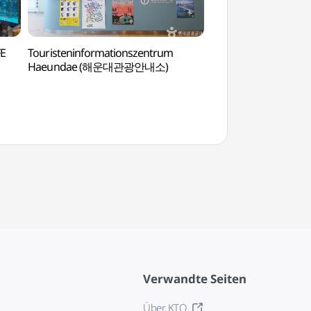
FE
Touristeninformationszentrum
Strand Haeunda
Haeundae (해운대관광안내소)
Verwandte Seiten
Über KTO