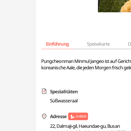
Einführung
Speisekarte
D
Pungcheonman Minmul Jangeo ist auf Gerichte 
koreanische Aale, die jeden Morgen frisch gel
Spezialitäten
Süßwasseraal
Adresse
Anfahrt
22, Dalmaji-gil, Haeundae-gu, Busan