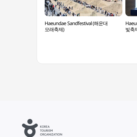
Haeundae Sandfestival (해운대
Haeun
모래축제)
빛축제