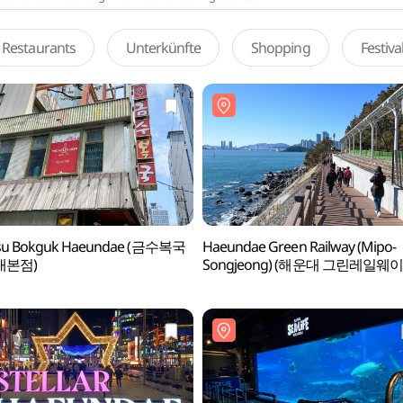
Restaurants
Unterkünfte
Shopping
Festiv
u Bokguk Haeundae (금수복국
Haeundae Green Railway (Mipo-
대본점)
Songjeong) (해운대 그린레일웨이
(미포~송정 구간))