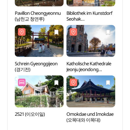
Pavillon Cheongyeonnu
Bibliothek im Kunstdorf
Bibli
(남천교 청연루)
Seohak
Seoh
(서학예술마을도서관)
(서학
Schrein Gyeonggijeon
Katholische Kathedrale
Katho
(경기전)
Jeonju Jeondong
Jeonj
(전주전동성당)
(전주
2521 (이오이일)
Omokdae und Imokdae
Tor 
(오목대와 이목대)
풍남문