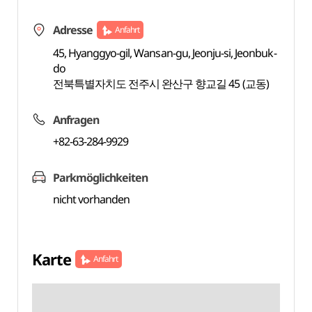
Adresse
Anfahrt
45, Hyanggyo-gil, Wansan-gu, Jeonju-si, Jeonbuk-
do
전북특별자치도 전주시 완산구 향교길 45 (교동)
Anfragen
+82-63-284-9929
Parkmöglichkeiten
nicht vorhanden
Karte
Anfahrt