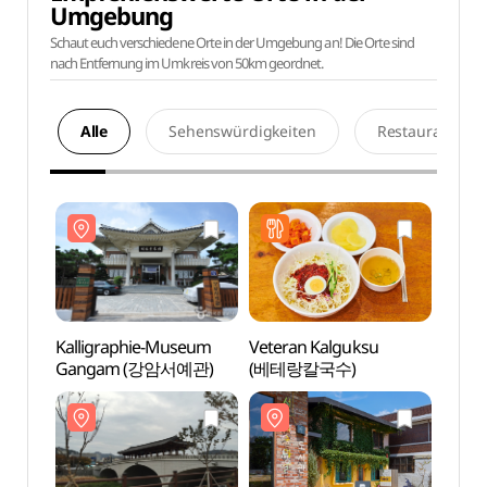
Umgebung
Schaut euch verschiedene Orte in der Umgebung an! Die Orte sind
nach Entfernung im Umkreis von 50km geordnet.
Alle
Sehenswürdigkeiten
Restaurants
Kalligraphie-Museum
Veteran Kalguksu
Kalli
Gangam (강암서예관)
(베테랑칼국수)
Gan