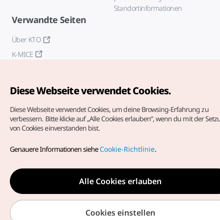
Standortinformationen
Verwandte Seiten
Über KTO
K-MICE
Diese Webseite verwendet Cookies.
Diese Webseite verwendet Cookies, um deine Browsing-Erfahrung zu
verbessern.
Bitte klicke auf „Alle Cookies erlauben“, wenn du mit der Set
von Cookies einverstanden bist.
Copyrights (c) Korea Tourism Organization. Alle Rechte
vorbehalten.
Genauere Informationen siehe
Cookie-Richtlinie
.
Fehlermeldungen und Probleme mit der Webseite bitte an
die
offizielle E-Mail-Adresse
german@knto.or.kr
Alle Cookies erlauben
Cookies einstellen