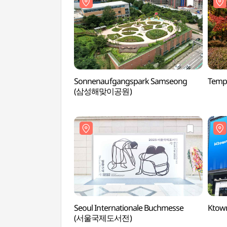
Sonnenaufgangspark Samseong
Temp
(삼성해맞이공원)
Seoul Internationale Buchmesse
Kto
(서울국제도서전)