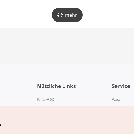
mehr
Nützliche Links
Service
KTO-App
AGB
Reisehotline 1330
FAQ
E-Books
Datenschut
.
Cookie-Ein