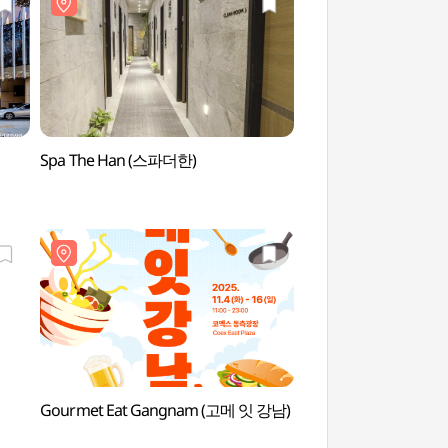
Spa The Han (스파더한)
Sonnenaufgangspa
(삼성해맞이공원)
Gourmet Eat Gangnam (고메 잇 강남)
Ktown4u COEX 