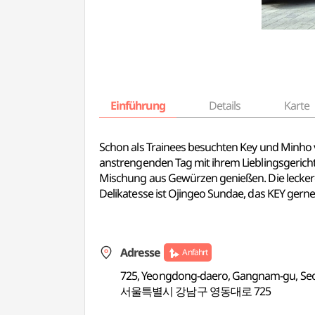
Einführung
Details
Karte
Schon als Trainees besuchten Key und Minho 
anstrengenden Tag mit ihrem Lieblingsgerich
Mischung aus Gewürzen genießen. Die leckere 
Delikatesse ist Ojingeo Sundae, das KEY gerne 
Adresse
Anfahrt
725, Yeongdong-daero, Gangnam-gu, Se
서울특별시 강남구 영동대로 725