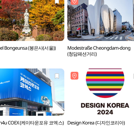
el Bongeunsa (봉은사(서울))
Modestraße Cheongdam-dong
(청담패션거리)
wn4u COEX (케이타운포유 코엑스)
Design Korea (디자인코리아)