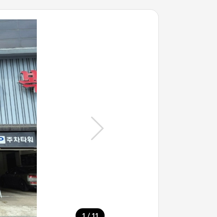
/
1
11