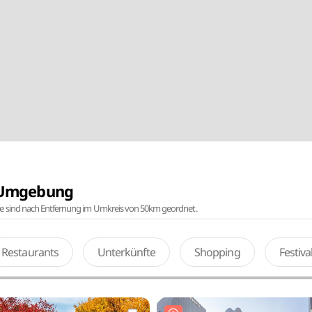
r Umgebung
te sind nach Entfernung im Umkreis von 50km geordnet.
Restaurants
Unterkünfte
Shopping
Festiv