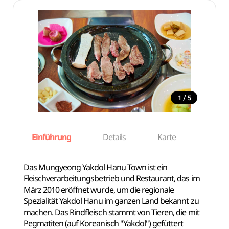
/
1
5
Einführung
Details
Karte
Empfe
Das Mungyeong Yakdol Hanu Town ist ein
Fleischverarbeitungsbetrieb und Restaurant, das im
März 2010 eröffnet wurde, um die regionale
Spezialität Yakdol Hanu im ganzen Land bekannt zu
machen. Das Rindfleisch stammt von Tieren, die mit
Pegmatiten (auf Koreanisch "Yakdol") gefüttert