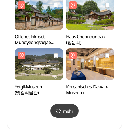
Offenes Filmset
Haus Cheongungak
Yetgi
Mungyeongsaejae
(청운각)
(옛길
(문경새재 오픈세트장)
Yetgil-Museum
Koreanisches Dawan-
Berg 
(옛길박물관)
Museum
(조령
(한국다완박물관)
mehr