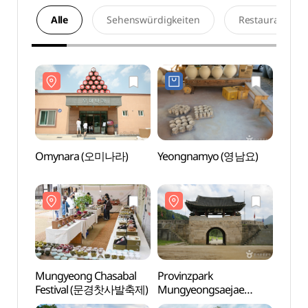
Alle
Sehenswürdigkeiten
Restaurants
Omynara (오미나라)
Yeongnamyo (영남요)
Omyn
Mungyeong Chasabal
Provinzpark
Offen
Festival (문경찻사발축제)
Mungyeongsaejae
Mung
(문경새재도립공원)
(문경