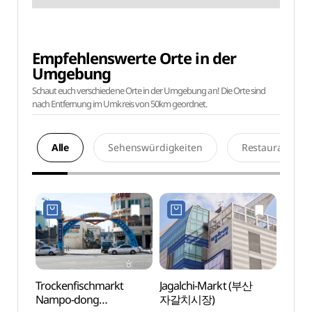
Empfehlenswerte Orte in der
Umgebung
Schaut euch verschiedene Orte in der Umgebung an! Die Orte sind
nach Entfernung im Umkreis von 50km geordnet.
Alle
Sehenswürdigkeiten
Restaurants
Trockenfischmarkt
Jagalchi-Markt (부산
Brück
Nampo-dong
자갈치시장)
(부산