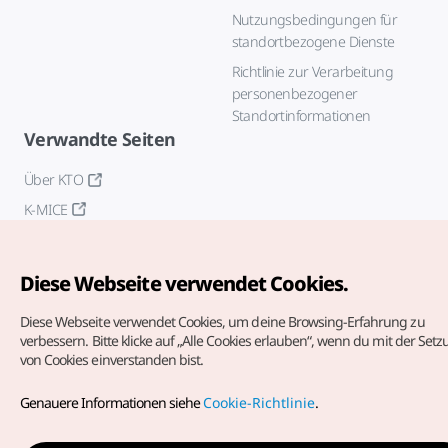
Nutzungsbedingungen für
standortbezogene Dienste
Richtlinie zur Verarbeitung
personenbezogener
Standortinformationen
Verwandte Seiten
Über KTO
K-MICE
Diese Webseite verwendet Cookies.
Diese Webseite verwendet Cookies, um deine Browsing-Erfahrung zu
verbessern.
Bitte klicke auf „Alle Cookies erlauben“, wenn du mit der Set
von Cookies einverstanden bist.
Copyrights (c) Korea Tourism Organization. Alle Rechte
vorbehalten.
Genauere Informationen siehe
Cookie-Richtlinie
.
Fehlermeldungen und Probleme mit der Webseite bitte an
die
offizielle E-Mail-Adresse