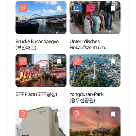
(남포동건어물도매시장)
Brücke Busandaegyo
Unterirdisches
Yongd
(부산대교)
Einkaufszentrum
(용두
Nampo-dong (남포동
지하도상가)
BIFF Plaza (BIFF 광장)
Yongdusan-Park
Busa
(용두산공원)