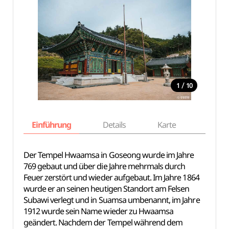
/
1
10
Einführung
Details
Karte
Empfe
Der Tempel Hwaamsa in Goseong wurde im Jahre
769 gebaut und über die Jahre mehrmals durch
Feuer zerstört und wieder aufgebaut. Im Jahre 1864
wurde er an seinen heutigen Standort am Felsen
Subawi verlegt und in Suamsa umbenannt, im Jahre
1912 wurde sein Name wieder zu Hwaamsa
geändert. Nachdem der Tempel während dem