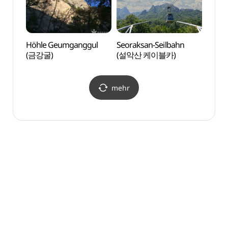
Höhle Geumganggul
Seoraksan-Seilbahn
Seora
(금강굴)
(설악산 케이블카)
(설악
mehr