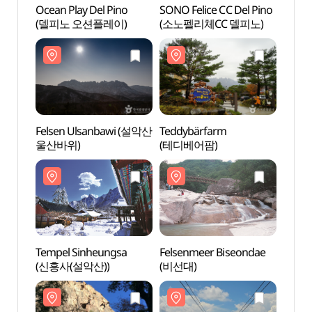
Ocean Play Del Pino
SONO Felice CC Del Pino
Ocean
(델피노 오션플레이)
(소노펠리체CC 델피노)
(델피
Felsen Ulsanbawi (설악산
Teddybärfarm
Teddy
울산바위)
(테디베어팜)
(테디
Tempel Sinheungsa
Felsenmeer Biseondae
Felse
(신흥사(설악산))
(비선대)
(비선