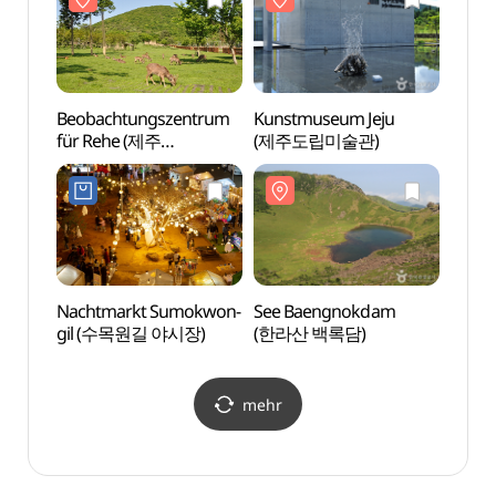
Beobachtungszentrum
Kunstmuseum Jeju
Kunst
für Rehe (제주
(제주도립미술관)
(제주
노루생태관찰원)
Nachtmarkt Sumokwon-
See Baengnokdam
Sams
gil (수목원길 야시장)
(한라산 백록담)
삼성혈
mehr