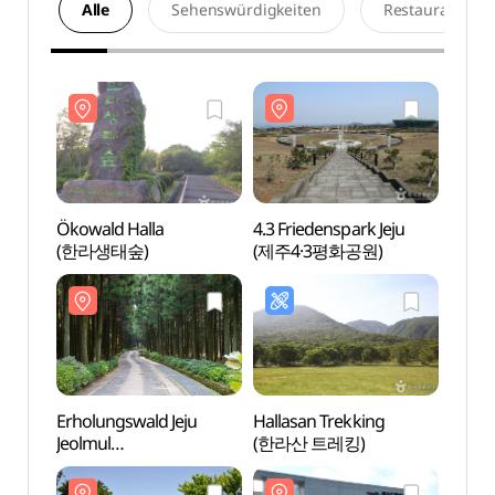
Alle
Sehenswürdigkeiten
Restaurants
Ökowald Halla
4.3 Friedenspark Jeju
Ökowa
(한라생태숲)
(제주4·3평화공원)
(한라
Erholungswald Jeju
Hallasan Trekking
Erhol
Jeolmul
(한라산 트레킹)
Jeolm
(제주절물자연휴양림)
(제주