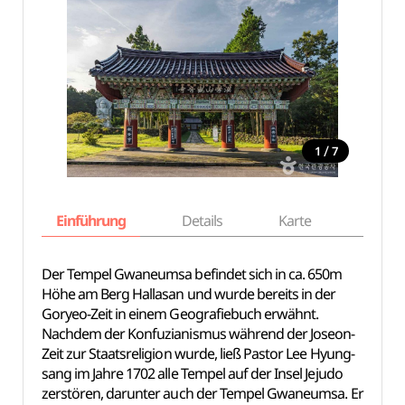
/
1
7
Einführung
Details
Karte
Empfe
Der Tempel Gwaneumsa befindet sich in ca. 650m
Höhe am Berg Hallasan und wurde bereits in der
Goryeo-Zeit in einem Geografiebuch erwähnt.
Nachdem der Konfuzianismus während der Joseon-
Zeit zur Staatsreligion wurde, ließ Pastor Lee Hyung-
sang im Jahre 1702 alle Tempel auf der Insel Jejudo
zerstören, darunter auch der Tempel Gwaneumsa. Er