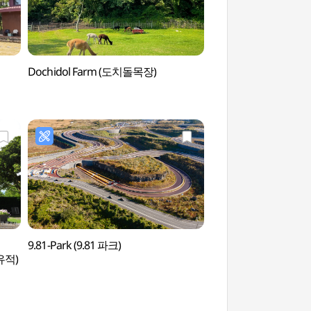
Dochidol Farm (도치돌목장)
Teseum Jeju (제주
9.81-Park (9.81 파크)
Berg Jokeunnokko
유적)
(족은노꼬메오름)