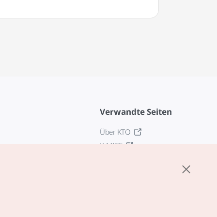
Verwandte Seiten
Über KTO
K-MICE
z
stellungen
tlinie
edingungen für