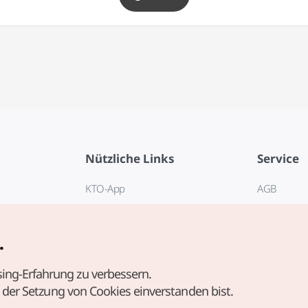
Nützliche Links
Service
KTO-App
AGB
Reisehotline 1330
FAQ
E-Books
Datenschut
.
Cookie-Ein
ing-Erfahrung zu verbessern.
Cookie-Rich
t der Setzung von Cookies einverstanden bist.
Nutzungsb