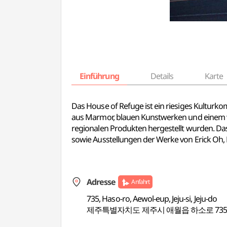
Einführung
Details
Karte
Das House of Refuge ist ein riesiges Kulturko
aus Marmor, blauen Kunstwerken und einem wei
regionalen Produkten hergestellt wurden. Das
sowie Ausstellungen der Werke von Erick Oh,
Adresse
Anfahrt
735, Haso-ro, Aewol-eup, Jeju-si, Jeju-do
제주특별자치도 제주시 애월읍 하소로 73