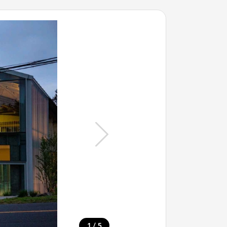
/
1
5