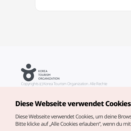
Copyrights (c) Korea Tourism Organization. Alle Rechte
vorbehalten.
Fehlermeldungen und Probleme mit der Webseite bitte an die
offizielle E-Mail-Adresse
Diese Webseite verwendet Cookies
german@knto.or.kr
Diese Webseite verwendet Cookies, um deine Brows
Bitte klicke auf „Alle Cookies erlauben“, wenn du mi