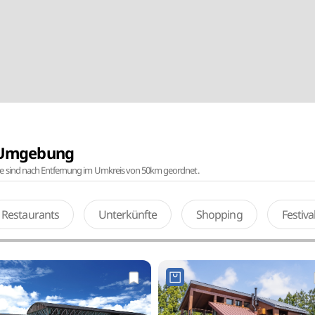
r Umgebung
te sind nach Entfernung im Umkreis von 50km geordnet.
Restaurants
Unterkünfte
Shopping
Festiv