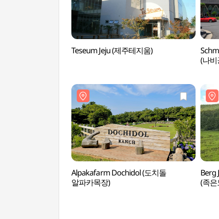
Teseum Jeju (제주테지움)
Schme
(나비
Alpakafarm Dochidol (도치돌
Berg
알파카목장)
(족은