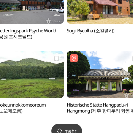
tterlingspark Psyche World
Sogil Byeolha (소길별하)
공원 프시크월드)
 Jokeunnokkomeoreum
Historische Stätte Hangpadu-ri
노꼬메오름)
Hangmong (제주 항파두리 항몽 
mehr