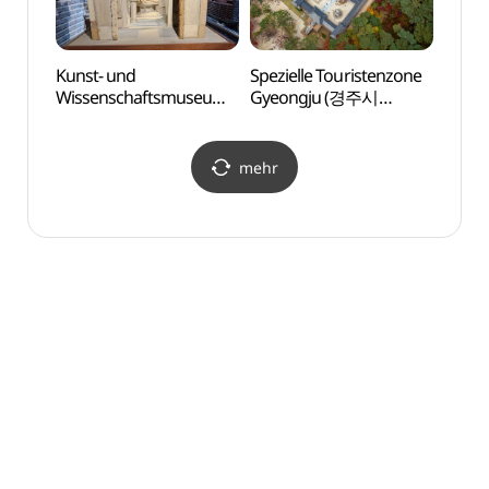
Kunst- und
Spezielle Touristenzone
Spezi
Wissenschaftsmuseum
Gyeongju (경주시
Gyeo
Silla (신라역사과학관)
관광특구)
관광특
mehr