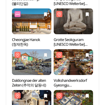
(불리단길)
[UNESCO Welterbe]
(불리
(경주 불국사 [유네스코
세계유산])
Cheongjae Hanok
Grotte Seokguram
Grott
(청재한옥)
[UNESCO Welterbe]
[UNES
(경주 석굴암 [유네스코
(경주
세계유산])
세계유
Daldongnae der alten
Volkshandwerksdorf
Volks
Zeiten (추억의 달동네)
Gyeongju
Gyeo
(경주민속공예촌)
(경주