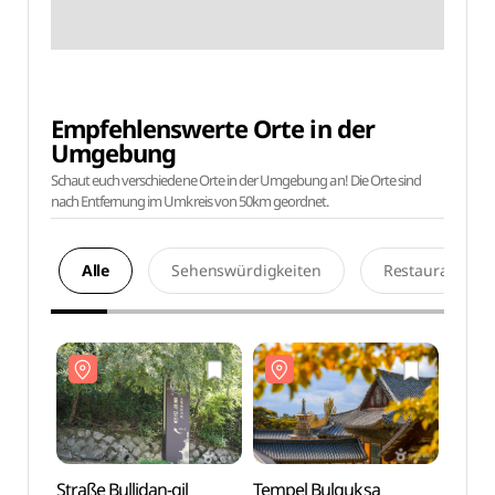
Empfehlenswerte Orte in der
Umgebung
Schaut euch verschiedene Orte in der Umgebung an! Die Orte sind
nach Entfernung im Umkreis von 50km geordnet.
Alle
Sehenswürdigkeiten
Restaurants
Straße Bullidan-gil
Tempel Bulguksa
Straße