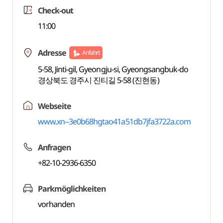
Check-out
11:00
Adresse
Anfahrt
5-58, Jinti-gil, Gyeongju-si, Gyeongsangbuk-do
경상북도 경주시 진티길 5-58 (진현동)
Webseite
www.xn--3e0b68hgtao41a51db7jfa3722a.com
Anfragen
+82-10-2936-6350
Parkmöglichkeiten
vorhanden