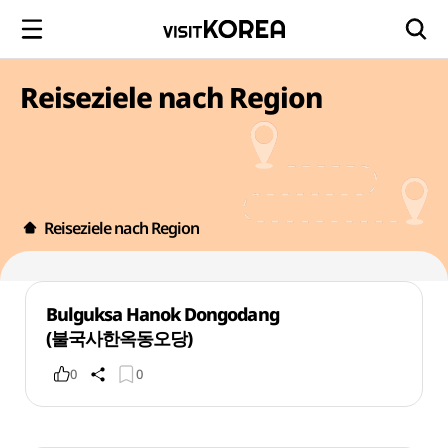
Reiseziele nach Region
Reiseziele nach Region
Bulguksa Hanok Dongodang
(불국사한옥동오당)
0
0