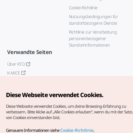
Cookie-Richtlinie
Nutzungsbedingungen für
standortbezogene Dienste
Richtlinie zur Verarbeitung
personenbezogener
Standortinformationen
Verwandte Seiten
Über KTO
K-MICE
Diese Webseite verwendet Cookies.
Diese Webseite verwendet Cookies, um deine Browsing-Erfahrung zu
verbessern.
Bitte klicke auf „Alle Cookies erlauben“, wenn du mit der Set
von Cookies einverstanden bist.
Copyrights (c) Korea Tourism Organization. Alle Rechte
vorbehalten.
Genauere Informationen siehe
Cookie-Richtlinie
.