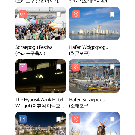
(소래포구 종합어시장)
Sorae (소래역사관)
Sora
Soraepogu Festival
Hafen Wolgotpogu
Hafen
(소래포구축제)
(월곶포구)
(소래
The Hyoosik Aank Hotel
Hafen Soraepogu
Kind
Wolgot (더휴식 아늑호텔
(소래포구)
(인천
월곶점)