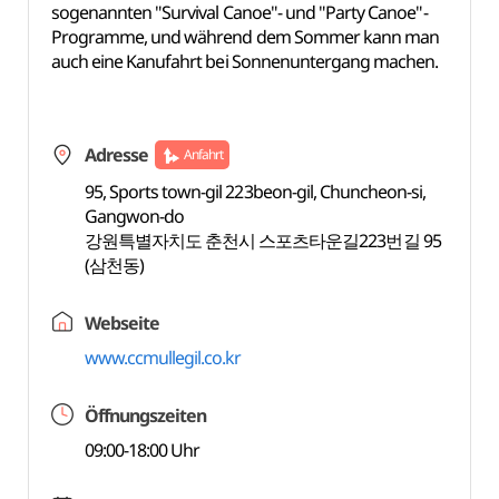
sogenannten "Survival Canoe"- und "Party Canoe"-
Programme, und während dem Sommer kann man
auch eine Kanufahrt bei Sonnenuntergang machen.
Adresse
Anfahrt
95, Sports town-gil 223beon-gil, Chuncheon-si,
Gangwon-do
강원특별자치도 춘천시 스포츠타운길223번길 95
(삼천동)
Webseite
www.ccmullegil.co.kr
Öffnungszeiten
09:00-18:00 Uhr