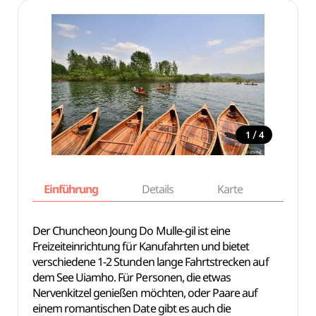
/
1
4
Einführung
Details
Karte
Empfe
Der Chuncheon Joung Do Mulle-gil ist eine
Freizeiteinrichtung für Kanufahrten und bietet
verschiedene 1-2 Stunden lange Fahrtstrecken auf
dem See Uiamho. Für Personen, die etwas
Nervenkitzel genießen möchten, oder Paare auf
einem romantischen Date gibt es auch die