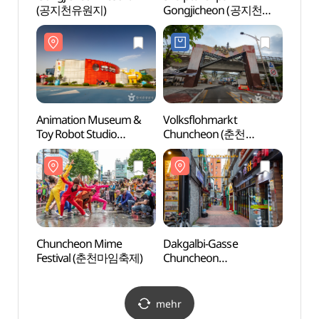
(공지천유원지)
Gongjicheon (공지천
(공지
조각공원)
Animation Museum &
Volksflohmarkt
Anim
Toy Robot Studio
Chuncheon (춘천
Toy R
Chuncheon (춘천
풍물시장(2, 7일))
Chun
애니메이션박물관&
애니
토이로봇관)
토이로
Chuncheon Mime
Dakgalbi-Gasse
Kunst
Festival (춘천마임축제)
Chuncheon
(춘천
Myeongdong (춘천 명동
닭갈비 골목)
mehr