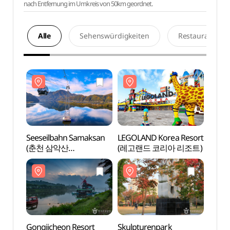
nach Entfernung im Umkreis von 50km geordnet.
Alle
Sehenswürdigkeiten
Restaurants
Seeseilbahn Samaksan
LEGOLAND Korea Resort
Seese
(춘천 삼악산
(레고랜드 코리아 리조트)
(춘천
호수케이블카)
호수케
Gongjicheon Resort
Skulpturenpark
Gongj