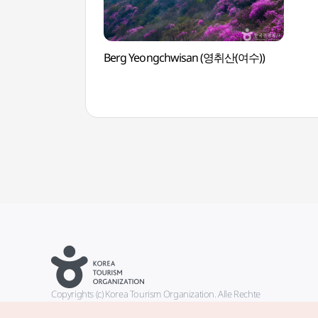
Berg Yeongchwisan (영취산(여수))
Copyrights (c) Korea Tourism Organization. Alle Rechte
vorbehalten.
Fehlermeldungen und Probleme mit der Webseite bitte an die