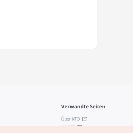
Berg Yeongchwisa
Verwandte Seiten
Über KTO
K-MICE