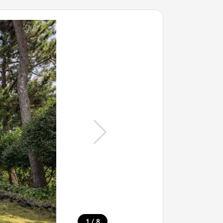
/
1
8