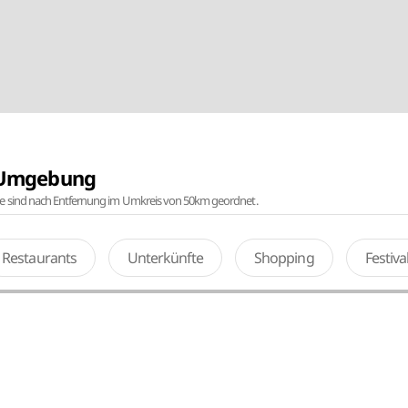
r Umgebung
te sind nach Entfernung im Umkreis von 50km geordnet.
Restaurants
Unterkünfte
Shopping
Festiv