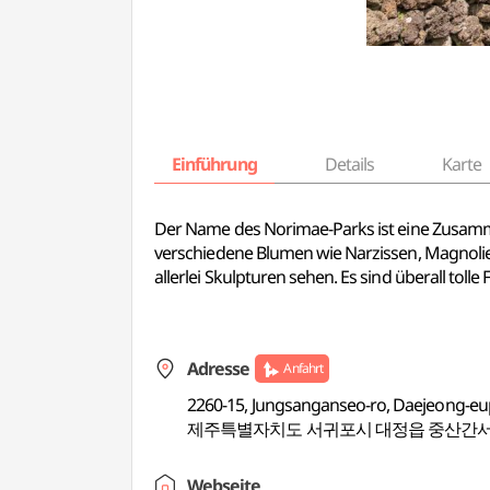
Einführung
Details
Karte
Der Name des Norimae-Parks ist eine Zusamme
verschiedene Blumen wie Narzissen, Magnolie
allerlei Skulpturen sehen. Es sind überall t
Adresse
Anfahrt
2260-15, Jungsanganseo-ro, Daejeong-eup
제주특별자치도 서귀포시 대정읍 중산간서로 
Webseite