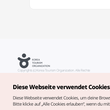
Copyrights (c) Korea Tourism Organization. Alle Rechte
vorbehalten.
Fehlermeldungen und Probleme mit der Webseite bitte an die
offizielle E-Mail-Adresse
Diese Webseite verwendet Cookies
german@knto.or.kr
Diese Webseite verwendet Cookies, um deine Brows
Bitte klicke auf „Alle Cookies erlauben“, wenn du mi