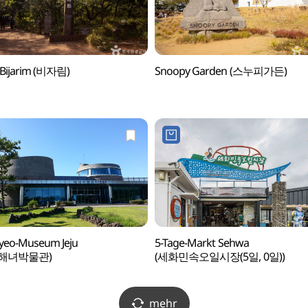
 Bijarim (비자림)
Snoopy Garden (스누피가든)
yeo-Museum Jeju
5-Tage-Markt Sehwa
해녀박물관)
(세화민속오일시장(5일, 0일))
mehr