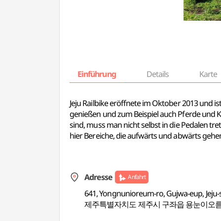
Einführung
Details
Karte
Jeju Railbike eröffnete im Oktober 2013 und is
genießen und zum Beispiel auch Pferde und Kü
sind, muss man nicht selbst in die Pedalen tr
hier Bereiche, die aufwärts und abwärts gehen
Adresse
Anfahrt
641, Yongnunioreum-ro, Gujwa-eup, Jeju-si
제주특별자치도 제주시 구좌읍 용눈이오름로