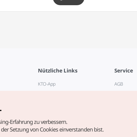
Nützliche Links
Service
KTO-App
AGB
Reisehotline 1330
FAQ
E-Books
Datenschut
.
Cookie-Ein
ing-Erfahrung zu verbessern.
Cookie-Rich
t der Setzung von Cookies einverstanden bist.
Nutzungsb