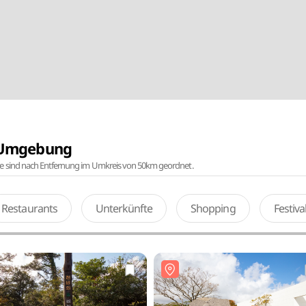
r Umgebung
te sind nach Entfernung im Umkreis von 50km geordnet.
Restaurants
Unterkünfte
Shopping
Festiv