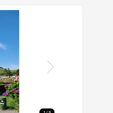
/
1
9