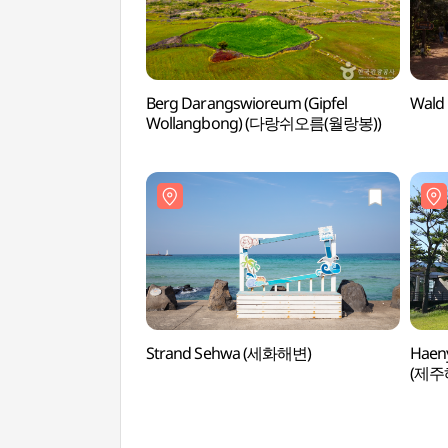
Berg Darangswioreum (Gipfel
Wald
Wollangbong) (다랑쉬오름(월랑봉))
Strand Sehwa (세화해변)
Haen
(제주