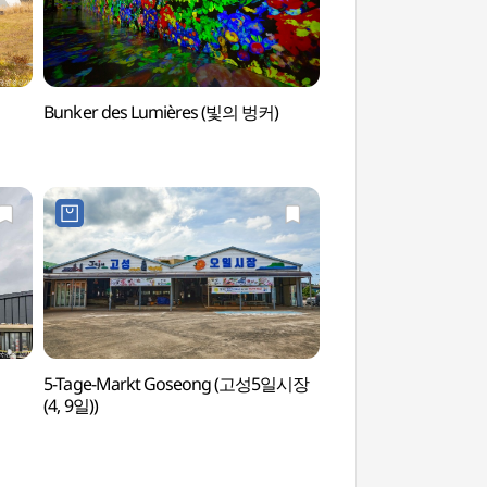
Bunker des Lumières (빛의 벙커)
Berg Darangswioreu
Wollangbong) (
5-Tage-Markt Goseong (고성5일시장
Strand Sehwa (세
(4, 9일))