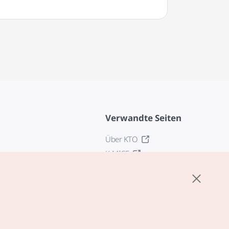
Verwandte Seiten
Über KTO
K-MICE
z
stellungen
tlinie
edingungen für