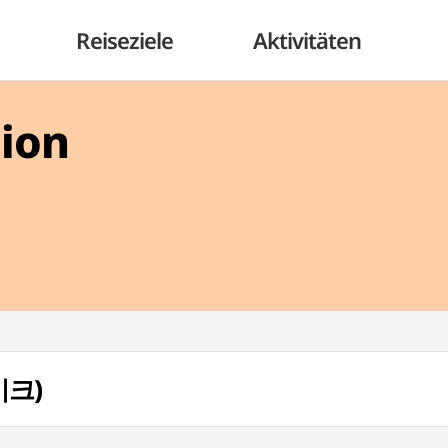
Reiseziele
Aktivitäten
gion
이크)