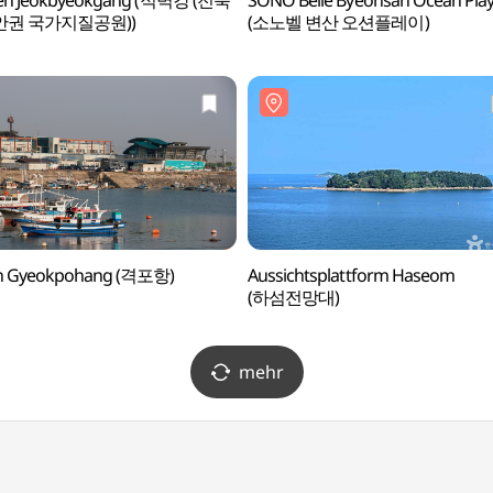
pen Jeokbyeokgang (적벽강 (전북
SONO Belle Byeonsan Ocean Pla
권 국가지질공원))
(소노벨 변산 오션플레이)
n Gyeokpohang (격포항)
Aussichtsplattform Haseom
(하섬전망대)
mehr