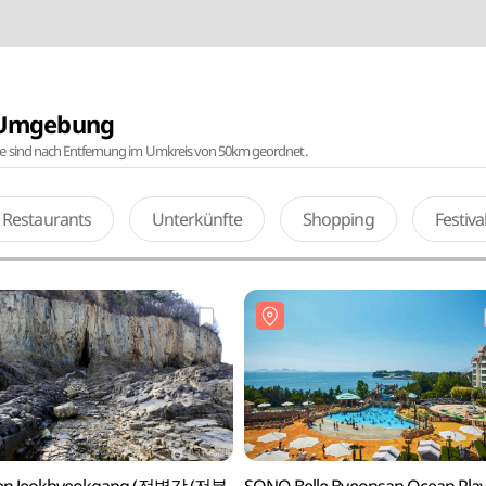
r Umgebung
te sind nach Entfernung im Umkreis von 50km geordnet.
Restaurants
Unterkünfte
Shopping
Festiv