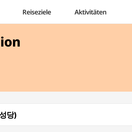
Reiseziele
Aktivitäten
gion
수성당)