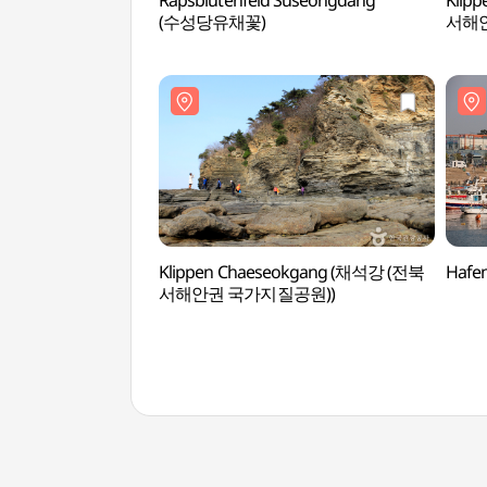
Rapsblütenfeld Suseongdang
Klip
(수성당유채꽃)
서해안
Klippen Chaeseokgang (채석강 (전북
Hafe
서해안권 국가지질공원))