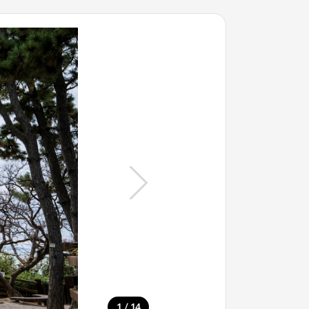
/
1
14