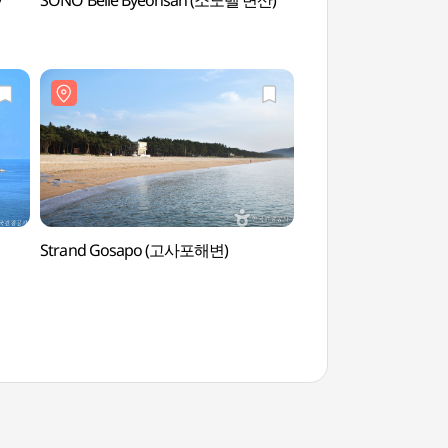
y
SONO Belle Byeonsan (소노벨 변산)
Rapsblütenfeld Su
(수성당유채꽃)
Strand Gosapo (고사포해변)
Klippen Chaeseok
서해안권 국가지질공