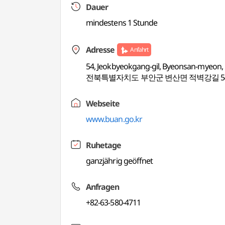
Dauer
mindestens 1 Stunde
Adresse
Anfahrt
54, Jeokbyeokgang-gil, Byeonsan-myeon,
전북특별자치도 부안군 변산면 적벽강길 5
Webseite
www.buan.go.kr
Ruhetage
ganzjährig geöffnet
Anfragen
+82-63-580-4711