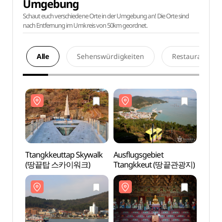
Umgebung
Schaut euch verschiedene Orte in der Umgebung an! Die Orte sind
nach Entfernung im Umkreis von 50km geordnet.
Alle
Sehenswürdigkeiten
Restaurants
Ttangkkeuttap Skywalk
Ausflugsgebiet
Ttang
(땅끝탑 스카이워크)
Ttangkkeut (땅끝관광지)
(땅끝