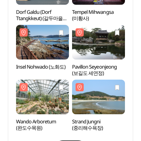
Dorf Galdu (Dorf
Tempel Mihwangsa
Dorf 
Ttangkkeut) (갈두마을
(미황사)
Ttan
(땅끝마을))
(땅끝
Insel Nohwado (노화도)
Pavillon Seyeonjeong
Inse
(보길도 세연정)
Wando Arboretum
Strand Jungni
Wand
(완도수목원)
(중리해수욕장)
(완도