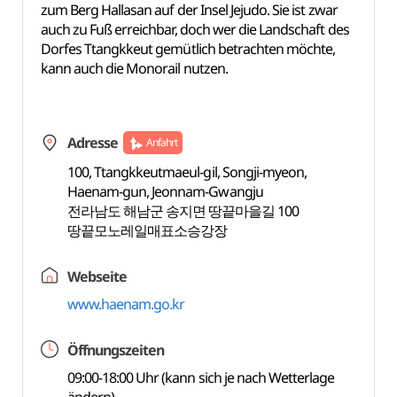
zum Berg Hallasan auf der Insel Jejudo. Sie ist zwar
auch zu Fuß erreichbar, doch wer die Landschaft des
Dorfes Ttangkkeut gemütlich betrachten möchte,
kann auch die Monorail nutzen.
Adresse
Anfahrt
100, Ttangkkeutmaeul-gil, Songji-myeon,
Haenam-gun, Jeonnam-Gwangju
전라남도 해남군 송지면 땅끝마을길 100
땅끝모노레일매표소승강장
Webseite
www.haenam.go.kr
Öffnungszeiten
09:00-18:00 Uhr (kann sich je nach Wetterlage