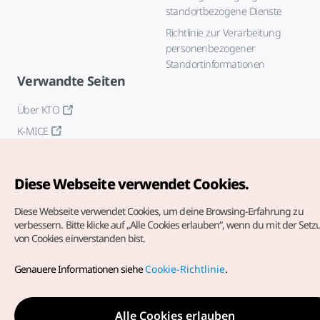
standortbezogene Dienste
Richtlinie zur Verarbeitung
personenbezogener
Standortinformationen
Verwandte Seiten
Über KTO
K-MICE
Diese Webseite verwendet Cookies.
Diese Webseite verwendet Cookies, um deine Browsing-Erfahrung zu
verbessern.
Bitte klicke auf „Alle Cookies erlauben“, wenn du mit der Set
von Cookies einverstanden bist.
Copyrights (c) Korea Tourism Organization. Alle Rechte
vorbehalten.
Genauere Informationen siehe
Cookie-Richtlinie
.
Fehlermeldungen und Probleme mit der Webseite bitte an
die
offizielle E-Mail-Adresse
german@knto.or.kr
Alle Cookies erlauben