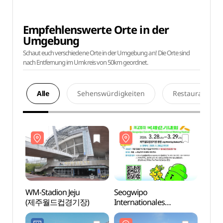
Empfehlenswerte Orte in der
Umgebung
Schaut euch verschiedene Orte in der Umgebung an! Die Orte sind
nach Entfernung im Umkreis von 50km geordnet.
Alle
Sehenswürdigkeiten
Restaurants
WM-Stadion Jeju
Seogwipo
WM-St
(제주월드컵경기장)
Internationales
(제주
Rapsblüten-
Wanderfestival (서귀포