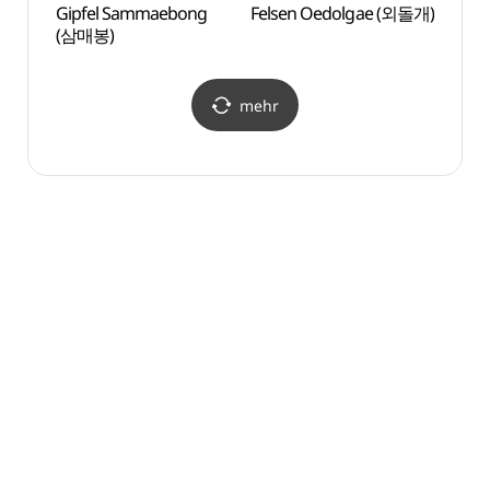
Gipfel Sammaebong
Felsen Oedolgae (외돌개)
Wasse
(삼매봉)
(천지
국가지
mehr