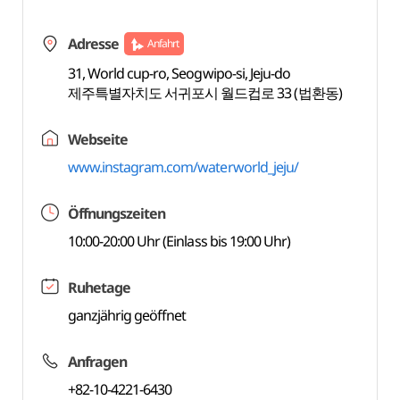
Adresse
Anfahrt
31, World cup-ro, Seogwipo-si, Jeju-do
제주특별자치도 서귀포시 월드컵로 33 (법환동)
Webseite
www.instagram.com/waterworld_jeju/
Öffnungszeiten
10:00-20:00 Uhr (Einlass bis 19:00 Uhr)
Ruhetage
ganzjährig geöffnet
Anfragen
+82-10-4221-6430