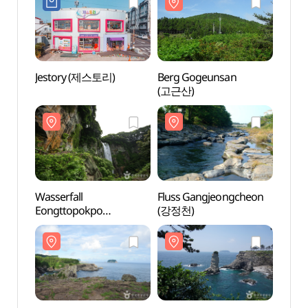
유채꽃 국제걷기대회)
Jestory (제스토리)
Berg Gogeunsan
Wasse
(고근산)
Eong
(엉또
Wasserfall
Fluss Gangjeongcheon
Gipf
Eongttopokpo
(강정천)
(삼매
(엉또폭포)