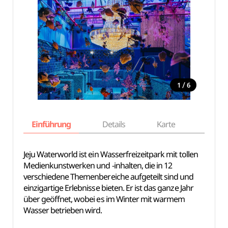
/
1
6
Einführung
Details
Karte
Empfe
Jeju Waterworld ist ein Wasserfreizeitpark mit tollen
Medienkunstwerken und -inhalten, die in 12
verschiedene Themenbereiche aufgeteilt sind und
einzigartige Erlebnisse bieten. Er ist das ganze Jahr
über geöffnet, wobei es im Winter mit warmem
Wasser betrieben wird.