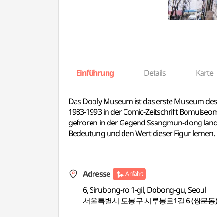
Einführung
Details
Karte
Das Dooly Museum ist das erste Museum des Lan
1983-1993 in der Comic-Zeitschrift Bomulseom 
gefroren in der Gegend Ssangmun-dong landet
Bedeutung und den Wert dieser Figur lernen.
Adresse
Anfahrt
6, Sirubong-ro 1-gil, Dobong-gu, Seoul
서울특별시 도봉구 시루봉로1길 6 (쌍문동