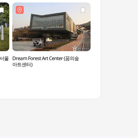
(북서울
Dream Forest Art Center (꿈의숲
Traumwald im Nor
아트센터)
꿈의 숲)