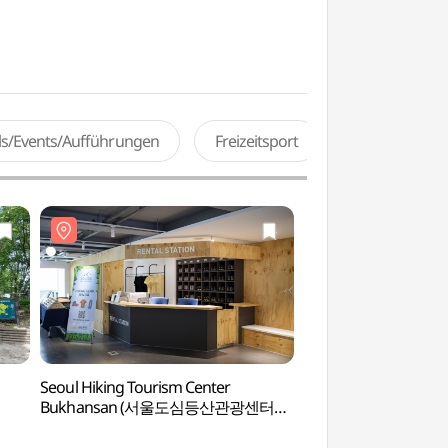
als/Events/Aufführungen
Freizeitsport
Seoul Hiking Tourism Center
Haus Kansong (간
Bukhansan (서울도심등산관광센터
(북한산))