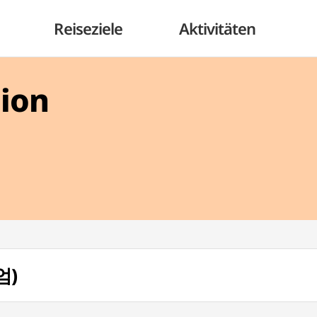
Reiseziele
Aktivitäten
gion
엄)