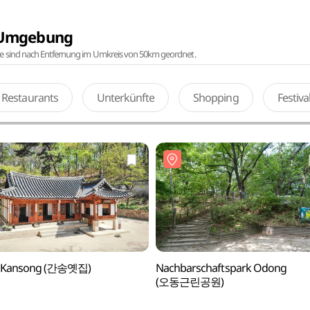
r Umgebung
te sind nach Entfernung im Umkreis von 50km geordnet.
Restaurants
Unterkünfte
Shopping
Festiv
 Kansong (간송옛집)
Nachbarschaftspark Odong
(오동근린공원)