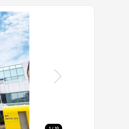
/
1
10