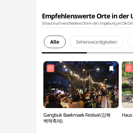
Empfehlenswerte Orte in de
Schaut euch verschiedene Orte in der Umgebung an! Die Or
Alle
Sehenswürdigkeiten
Gangbuk Baekmaek Festival (강북
Haus
백맥축제)