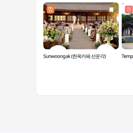
Sunwoongak (한옥카페 선운각)
Temp