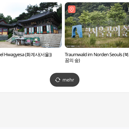
el Hwagyesa (화계사(서울))
Traumwald im Norden Seouls 
꿈의 숲)
mehr