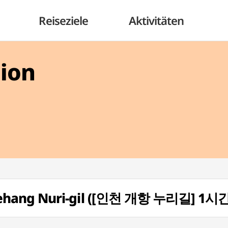
Reiseziele
Aktivitäten
gion
ehang Nuri-gil ([인천 개항 누리길] 1시