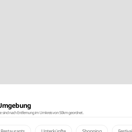
r Umgebung
te sind nach Entfernung im Umkreis von 50km geordnet.
Restaurants
Unterkünfte
Shopping
Festiv