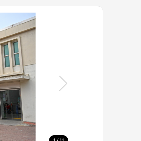
/
1
11