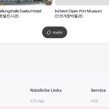
ellungshalle Daebul Hotel
Incheon Open Port Museum
호텔전시관)
(인천개항박물관)
mehr
Nützliche Links
Service
KTO-App
AGB
Reisehotline 1330
FAQ