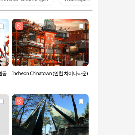
송월동
Incheon Chinatown (인천 차이나타운)
Sangsang Platfo