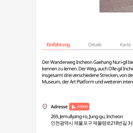
Einführung
Details
Karte
Der Wanderweg Incheon Gaehang Nuri-gil biet
kennen zu lernen. Der Weg, auch Olle-gil Inche
insgesamt drei verschiedene Strecken, von d
Museum, der Art Platform und weiteren inter
Adresse
Anfahrt
269, Jemullyang-ro, Jung-gu, Incheon
인천광역시 제물포구 제물량로218번길 3 