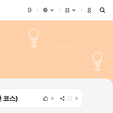
간 코스)
0
0