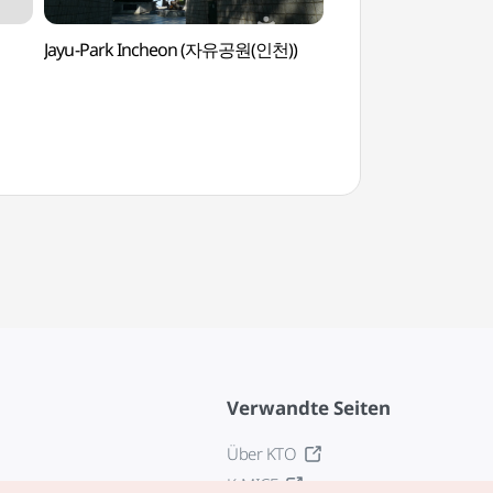
Jayu-Park Incheon (자유공원(인천))
Ausstellungshalle D
(대불호텔전시관)
Verwandte Seiten
Über KTO
K-MICE