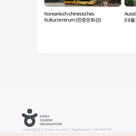
Koreanisch-chinesisches
Ausst
Kulturzentrum (한중문화관)
(대불
Copyrights (c) Korea Tourism Organization. Alle Rechte
vorbehalten.