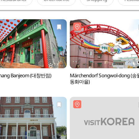
hang Banjeom (대창반점)
Märchendorf Songwol-dong (
동화마을)