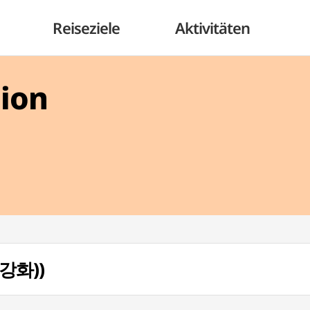
Reiseziele
Aktivitäten
gion
(강화))