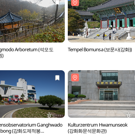
gmodo Arboretum (석모도
Tempel Bomunsa (보문사(강화))
)
densobservatorium Ganghwado
Kulturzentrum Hwamunseok
okbong (강화도제적봉
(강화화문석문화관)