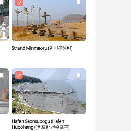
Strand Minmeoru (민머루해변)
Seongmodo Arbor
수목원)
Hafen Seonsupogu (Hafen
Friedensobservato
Hupohang) (후포항 선수포구)
Jejeokbong (강화