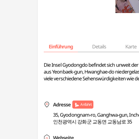
Einführung
Details
Karte
Die Insel Gyodongdo befindet sich unweit der
aus Yeonbaek-gun, Hwanghae-do niedergelassen
viele verschiedene Sehenswürdigkeiten wie 
Adresse
Anfahrt
35, Gyodongnam-ro, Ganghwa-gun, Inc
인천광역시 강화군 교동면 교동남로 35
Webseite