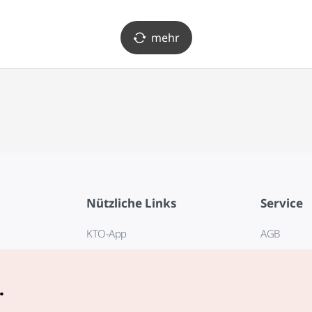
전망대)
mehr
Nützliche Links
Service
KTO-App
AGB
Reisehotline 1330
FAQ
E-Books
Datenschut
.
Cookie-Ein