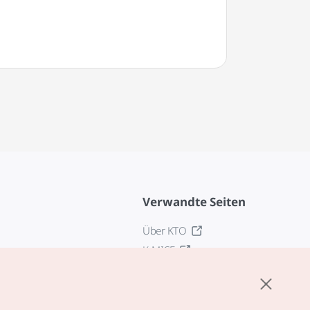
평화전망대)
Verwandte Seiten
Über KTO
K-MICE
z
stellungen