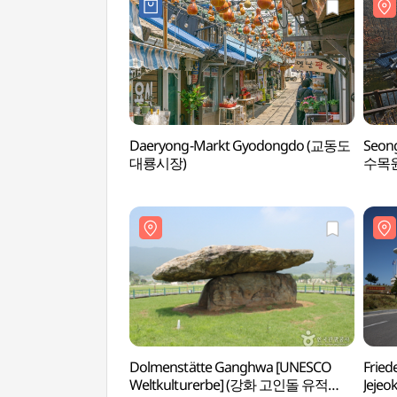
Daeryong-Markt Gyodongdo (교동도
Seon
대룡시장)
수목원
Dolmenstätte Ganghwa [UNESCO
Frie
Weltkulturerbe] (강화 고인돌 유적
Jeje