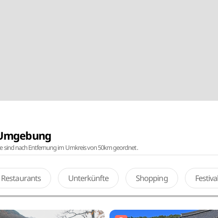
r Umgebung
te sind nach Entfernung im Umkreis von 50km geordnet.
Restaurants
Unterkünfte
Shopping
Festiv