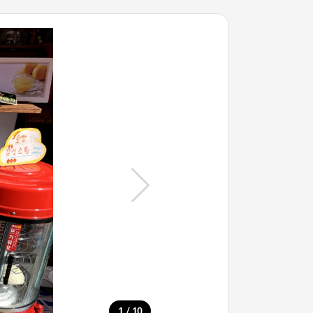
/
1
10