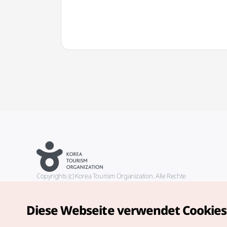
[유네스코 세계문화유산])
평화
Copyrights (c) Korea Tourism Organization. Alle Rechte
vorbehalten.
Fehlermeldungen und Probleme mit der Webseite bitte an die
offizielle E-Mail-Adresse
Diese Webseite verwendet Cookies
german@knto.or.kr