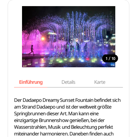
/
1
10
Einführung
Details
Karte
Empfe
Der Dadaepo Dreamy Sunset Fountain befindet sich
am Strand Dadaepo und ist der weltweit größte
Springbrunnen dieser Art. Man kann eine
einzigartige Brunnenshow genießen, bei der
Wasserstrahlen, Musik und Beleuchtung perfekt
miteinander harmonieren. Daneben finden auch