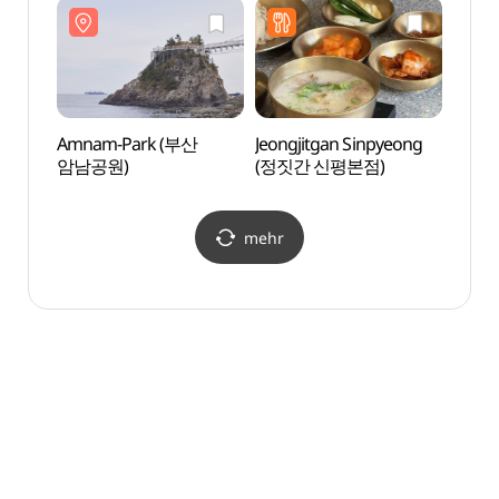
Amnam-Park (부산
Jeongjitgan Sinpyeong
Stran
암남공원)
(정짓간 신평본점)
(송도
mehr