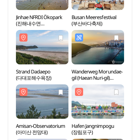
Jinhae NFRDI Ökopark
Busan Meeresfestival
Jinha
(진해내수면
(부산바다축제)
(진해
환경생태공원)
환경생
Strand Dadaepo
Wanderweg Morundae-
Amisa
(다대포해수욕장)
gil (Haean Nuri-gil)
(아미
(해안누리길 몰운대길)
Amisan-Observatorium
Hafen Jangnimpogu
Amna
(아미산 전망대)
(장림포구)
암남공