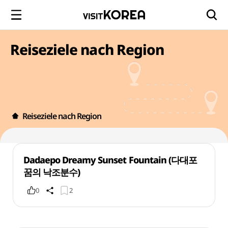
Reiseziele nach Region
Reiseziele nach Region
Dadaepo Dreamy Sunset Fountain (다대포
꿈의 낙조분수)
0
2