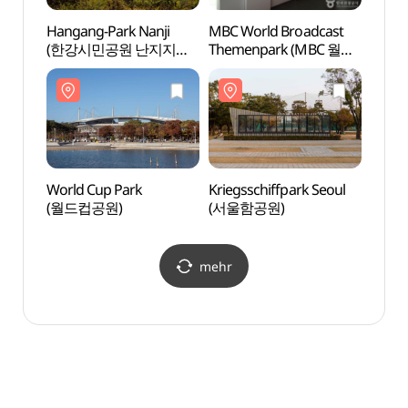
Hangang-Park Nanji
MBC World Broadcast
MBC W
(한강시민공원 난지지구
Themenpark (MBC 월드
Them
(난지한강공원))
방송테마파크)
방송테
World Cup Park
Kriegsschiffpark Seoul
Krieg
(월드컵공원)
(서울함공원)
(서울
mehr