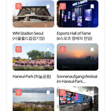
WM-Stadion Seoul
Esports Hall of Fame
WM-St
(서울월드컵경기장)
(e스포츠 명예의 전당)
(서울
Haneul-Park (하늘공원)
Sonnenaufgangsfestival
Hane
im Haneul-Park
(하늘공원해맞이행사)