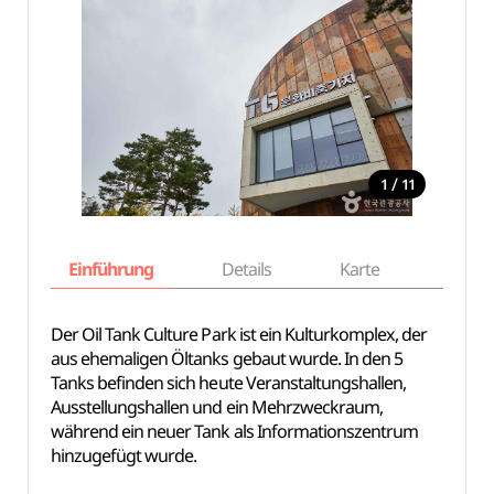
/
1
11
Einführung
Details
Karte
Empfe
Der Oil Tank Culture Park ist ein Kulturkomplex, der
aus ehemaligen Öltanks gebaut wurde. In den 5
Tanks befinden sich heute Veranstaltungshallen,
Ausstellungshallen und ein Mehrzweckraum,
während ein neuer Tank als Informationszentrum
hinzugefügt wurde.