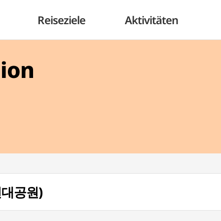
Reiseziele
Aktivitäten
gion
인천대공원)