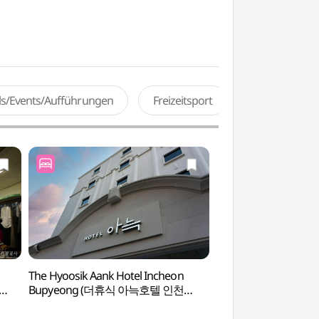
als/Events/Aufführungen
Freizeitsport
The Hyoosik Aank Hotel Incheon
Woongjin Playdoci 
Bupyeong (더휴식 아늑호텔 인천
(웅진플레이도시 워
부평점)