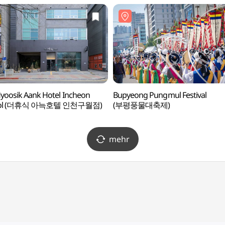
yoosik Aank Hotel Incheon
Bupyeong Pungmul Festival
ol (더휴식 아늑호텔 인천구월점)
(부평풍물대축제)
mehr