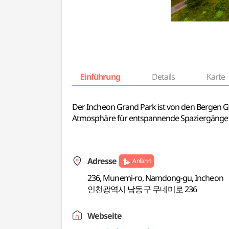
Einführung
Details
Karte
Der Incheon Grand Park ist von den Bergen
Atmosphäre für entspannende Spaziergänge i
Adresse
Anfahrt
236, Munemi-ro, Namdong-gu, Incheon
인천광역시 남동구 무네미로 236
Webseite