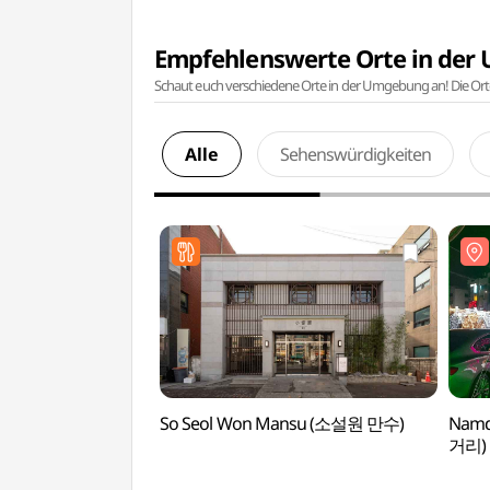
Empfehlenswerte Orte in de
Schaut euch verschiedene Orte in der Umgebung an! Die Or
Alle
Sehenswürdigkeiten
So Seol Won Mansu (소설원 만수)
Namd
거리)