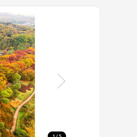
/
1
5