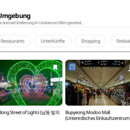
r Umgebung
te sind nach Entfernung im Umkreis von 50km geordnet.
Restaurants
Unterkünfte
Shopping
Festiv
ong Street of Lights (남동 빛의
Bupyeong Modoo Mall
(Unterirdisches Einkaufszentrum
Bupyeong) (부평모두몰
(부평지하도상가))