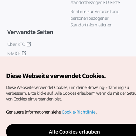
standortbezogene Dienste
Richtlinie zur Verarbeitung
personenbezogener
Standortinformationen
Verwandte Seiten
Über KTO
K-MICE
Diese Webseite verwendet Cookies.
Diese Webseite verwendet Cookies, um deine Browsing-Erfahrung zu
verbessern.
Bitte klicke auf „Alle Cookies erlauben“, wenn du mit der Set
von Cookies einverstanden bist.
Copyrights (c) Korea Tourism Organization. Alle Rechte
vorbehalten.
Genauere Informationen siehe
Cookie-Richtlinie
.
Fehlermeldungen und Probleme mit der Webseite bitte an
die
offizielle E-Mail-Adresse
german@knto.or.kr
Alle Cookies erlauben