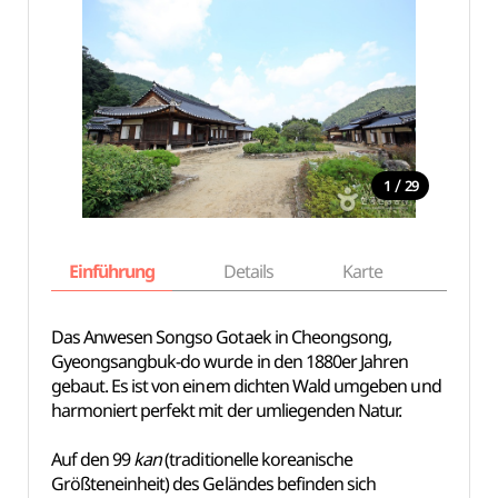
/
1
29
Einführung
Details
Karte
Empfe
Das Anwesen Songso Gotaek in Cheongsong,
Gyeongsangbuk-do wurde in den 1880er Jahren
gebaut. Es ist von einem dichten Wald umgeben und
harmoniert perfekt mit der umliegenden Natur.
Auf den 99
kan
(traditionelle koreanische
Größteneinheit) des Geländes befinden sich