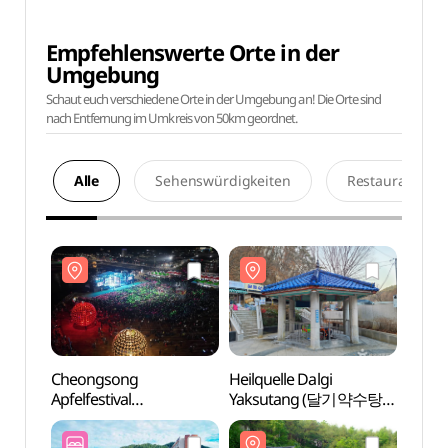
Empfehlenswerte Orte in der
Umgebung
Schaut euch verschiedene Orte in der Umgebung an! Die Orte sind
nach Entfernung im Umkreis von 50km geordnet.
Alle
Sehenswürdigkeiten
Restaurants
Cheongsong
Heilquelle Dalgi
Heilqu
Apfelfestival
Yaksutang (달기약수탕
Yaks
(청송사과축제)
(청송 국가지질공원))
(청송