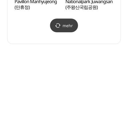
Pavillon Manhyujeong
Nationalpark Juwangsan
Tempe
(만휴정)
(주왕산국립공원)
(대전
mehr