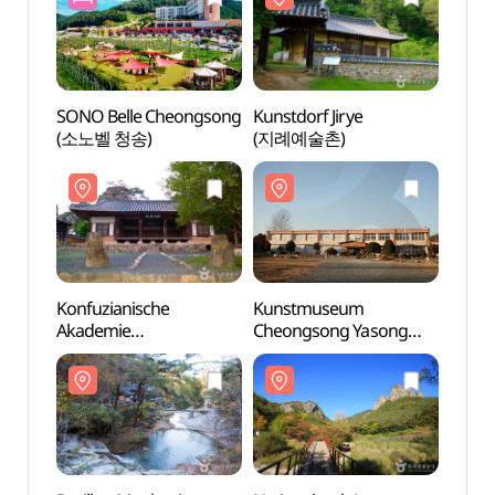
SONO Belle Cheongsong
Kunstdorf Jirye
Konfu
(소노벨 청송)
(지례예술촌)
Akad
Mukg
Famil
Andon
(묵계
묵계종
Konfuzianische
Kunstmuseum
Pavil
Akademie
Cheongsong Yasong
(만휴
Mukgyeseowon &
(군립 청송야송미술관)
Familiensitz Mukgye des
Andong Kim Clans
(묵계서원 및 안동김씨
묵계종택)