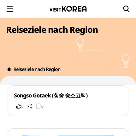
Reiseziele nach Region
Reiseziele nach Region
Songso Gotaek (청송 송소고택)
0
0