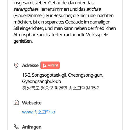
insgesamt sieben Gebäude, darunter das
sarangchae
(Herrenzimmer) und das
anchae
(Frauenzimmer). Für Besucher, die hier übernachten
möchten, ist ein separates Gebäude im damaligen
Stil eingerichtet, und man kann neben der friedlichen
Atmosphäre auch allerlei traditionelle Volksspiele
genießen.
Adresse
Anfahrt
15-2, Songsogotaek-gil, Cheongsong-gun,
Gyeongsangbuk-do
경상북도 청송군 파천면 송소고택길 15-2
Webseite
www.송소고택.kr
Anfragen