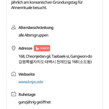
jährlich am koreanischen Gründungstag für
Ahnenrituale besucht.
Altersbeschränkung
alle Altersgruppen
Adresse
Anfahrt
168, Cheonjedan-gil, Taebaek-si, Gangwon-do
강원특별자치도 태백시 천제단길 168 (소도동)
Webseite
www.knps.or.kr
Ruhetage
ganzjährig geöffnet