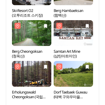
Ski-Resort O2
Berg Hambaeksan
Berg 
(오투리조트 스키장)
(함백산)
(청옥
Berg Cheongoksan
Samtan Art Mine
Erhol
(청옥산)
(삼탄아트마인)
Cheo
청옥
Erholungswald
Dorf Taebaek Guwau
High1
Cheongoksan (국립
(태백 구와우마을
(하이
청옥산자연휴양림)
(고원자생식물원))