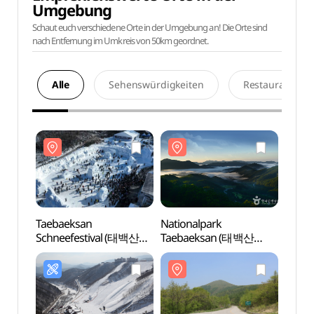
Umgebung
Schaut euch verschiedene Orte in der Umgebung an! Die Orte sind
nach Entfernung im Umkreis von 50km geordnet.
Alle
Sehenswürdigkeiten
Restaurants
Taebaeksan
Nationalpark
Natio
Schneefestival (태백산
Taebaeksan (태백산
Taeb
눈축제)
국립공원)
국립공