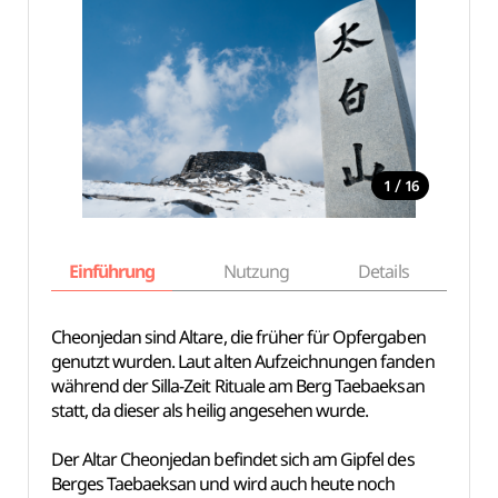
/
1
16
Einführung
Nutzung
Details
Ka
Cheonjedan sind Altare, die früher für Opfergaben
genutzt wurden. Laut alten Aufzeichnungen fanden
während der Silla-Zeit Rituale am Berg Taebaeksan
statt, da dieser als heilig angesehen wurde.
Der Altar Cheonjedan befindet sich am Gipfel des
Berges Taebaeksan und wird auch heute noch