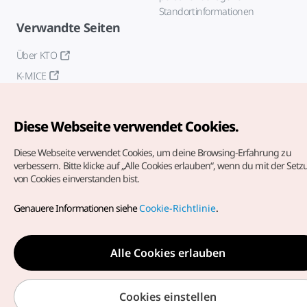
Standortinformationen
Verwandte Seiten
Über KTO
K-MICE
Diese Webseite verwendet Cookies.
Diese Webseite verwendet Cookies, um deine Browsing-Erfahrung zu
verbessern.
Bitte klicke auf „Alle Cookies erlauben“, wenn du mit der Set
von Cookies einverstanden bist.
Copyrights (c) Korea Tourism Organization. Alle Rechte
vorbehalten.
Genauere Informationen siehe
Cookie-Richtlinie
.
Fehlermeldungen und Probleme mit der Webseite bitte an
die
offizielle E-Mail-Adresse
german@knto.or.kr
Alle Cookies erlauben
Cookies einstellen