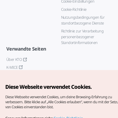
Cookie-Einstellungen
Cookie-Richtlinie
Nutzungsbedingungen für
standortbezogene Dienste
Richtlinie zur Verarbeitung
personenbezogener
Standortinformationen
Verwandte Seiten
Über KTO
K-MICE
Diese Webseite verwendet Cookies.
Diese Webseite verwendet Cookies, um deine Browsing-Erfahrung zu
verbessern.
Bitte klicke auf „Alle Cookies erlauben“, wenn du mit der Set
von Cookies einverstanden bist.
Copyrights (c) Korea Tourism Organization. Alle Rechte
vorbehalten.