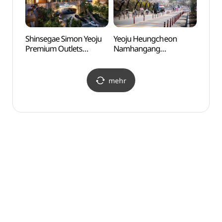
(효종·인선왕후)
[유네스코 세계유산])
Shinsegae Simon Yeoju
Yeoju Heungcheon
Häng
Premium Outlets
Namhangang
Soge
(신세계사이먼 여주
Kirschblütenfestival
출렁다
프리미엄 아울렛)
(여주흥천남한강
벚꽃축제)
mehr