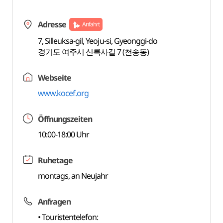
Adresse
Anfahrt
7, Silleuksa-gil, Yeoju-si, Gyeonggi-do
경기도 여주시 신륵사길 7 (천송동)
Webseite
www.kocef.org
Öffnungszeiten
10:00-18:00 Uhr
Ruhetage
montags, an Neujahr
Anfragen
• Touristentelefon: