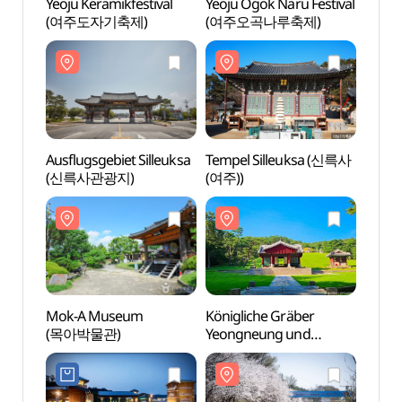
Yeoju Keramikfestival
Yeoju Ogok Naru Festival
Ausflu
(여주도자기축제)
(여주오곡나루축제)
(신륵
Ausflugsgebiet Silleuksa
Tempel Silleuksa (신륵사
Mok-
(신륵사관광지)
(여주))
(목아
Mok-A Museum
Königliche Gräber
Ginkg
(목아박물관)
Yeongneung und
(원주
Nyeongneung [UNESCO
Welterbe] (여주 영릉
(세종·소헌왕후)과 영릉