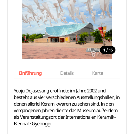
/
1
15
Einführung
Details
Karte
Empfe
Yeoju Dojasesang eröffnete im Jahre 2002 und
besteht aus vier verschiedenen Ausstellungshallen, in
denen allerlei Keramikwaren zu sehen sind. In den
vergangenen Jahren diente das Museum außerdem
als Veranstaltungsort der Internationalen Keramik-
Biennale Gyeonggi.