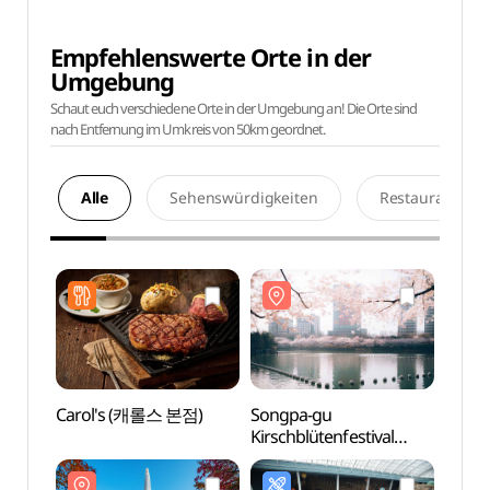
Empfehlenswerte Orte in der
Umgebung
Schaut euch verschiedene Orte in der Umgebung an! Die Orte sind
nach Entfernung im Umkreis von 50km geordnet.
Alle
Sehenswürdigkeiten
Restaurants
Carol's (캐롤스 본점)
Songpa-gu
Lotte
Kirschblütenfestival
Lotte
(송파구 호수벚꽃축제)
(롯데
롯데월