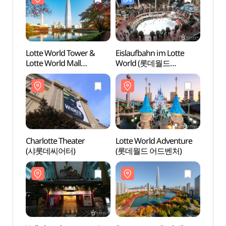
Lotte World Tower &
Eislaufbahn im Lotte
Lotte
Lotte World Mall
World (롯데월드
(롯데
(롯데월드타워&
아이스링크(실내))
롯데월드몰)
Charlotte Theater
Lotte World Adventure
Songp
(샤롯데씨어터)
(롯데월드 어드벤처)
Seokc
(송파