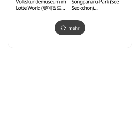
Volkskundemuseum im
Songpanaru-Park (See
Baekj
Lotte World (롯데월드
Seokchon)
(한성
민속박물관)
(송파나루공원(석촌호수))
mehr