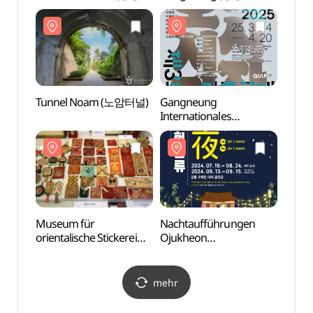
국가유산 야행)
중앙시장)
(동양
Tunnel Noam (노암터널)
Gangneung
Haus
Internationales
선교장
Kunstfestival
(강릉국제아트페스티벌
(GIAF25) )
Museum für
Nachtaufführungen
Gede
orientalische Stickerei
Ojukheon
Gyun
(동양자수박물관)
(오죽헌야간상설공연
(허균
오죽헌풍류야)
mehr