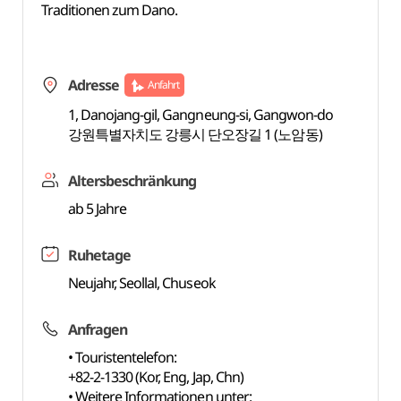
Traditionen zum Dano.
Adresse
Anfahrt
1, Danojang-gil, Gangneung-si, Gangwon-do
강원특별자치도 강릉시 단오장길 1 (노암동)
Altersbeschränkung
ab 5 Jahre
Ruhetage
Neujahr, Seollal, Chuseok
Anfragen
• Touristentelefon:
+82-2-1330 (Kor, Eng, Jap, Chn)
• Weitere Informationen unter: