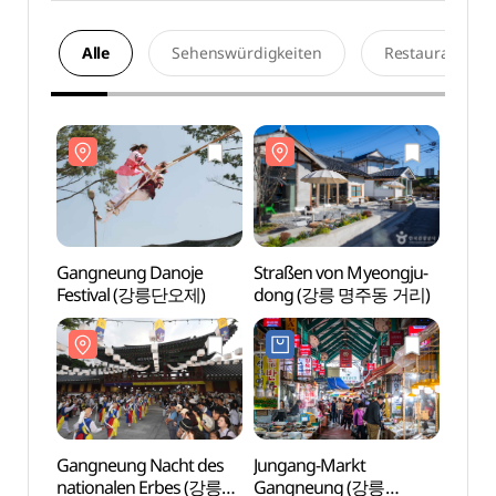
Alle
Sehenswürdigkeiten
Restaurants
Gangneung Danoje
Straßen von Myeongju-
Straß
Festival (강릉단오제)
dong (강릉 명주동 거리)
dong
Gangneung Nacht des
Jungang-Markt
Muse
nationalen Erbes (강릉
Gangneung (강릉
orient